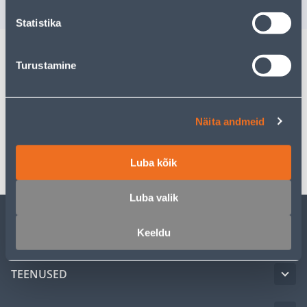
Statistika
Turustamine
Kirjeldus
Spetsifikatsioon
Näita andmeid
Transport
Luba kõik
Luba valik
Keeldu
KLIENDITEENINDUS
TEENUSED