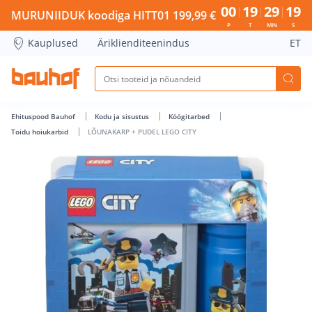
LÕUNAKARP + PUDEL LEGO CITY - Bauhof has loaded
00
19
29
18
MURUNIIDUK koodiga HITT01 199,99 €
P
T
MIN
S
Kauplused
Äriklienditeenindus
ET
Ehituspood Bauhof
Kodu ja sisustus
Köögitarbed
Toidu hoiukarbid
LÕUNAKARP + PUDEL LEGO CITY