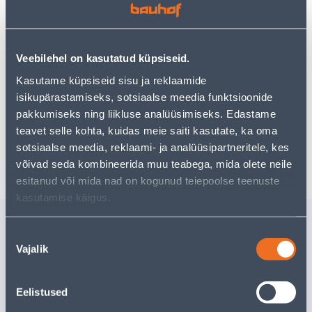
Teie ostlemisrõõm ei pea aga siin lõppema - oma
uurimistööd saate jätkata, naastes
avalehele
või
kasutades meie võimsat otsingufunktsiooni, et leida
veelgi meelepärasemad valikuid. Head ostlemist!
Veebilehel on kasutatud küpsiseid.
Kasutame küpsiseid sisu ja reklaamide
• Komplekt lõunakarp + pudel.
isikupärastamiseks, sotsiaalse meedia funktsioonide
• 14-päevane tagastusõigus
pakkumiseks ning liikluse analüüsimiseks. Edastame
teavet selle kohta, kuidas meie saiti kasutate, ka oma
sotsiaalse meedia, reklaami- ja analüüsipartneritele, kes
Tarne pole võimalik
võivad seda kombineerida muu teabega, mida olete neile
esitanud või mida nad on kogunud teiepoolse teenuste
kasutamise käigus.
Sarnased tooted
Nõusoleku
LIMA LOVIN MR.BOO
JÄÄKAABI
Vajalik
valik
JÄÄTIS VAHTPALLIDE JA
BOTTARI
SÄDELUSEGA 70G
Tarne pole võimalik
Tarne pole v
Eelistused
VÄLJA MÜÜDUD
VÄ