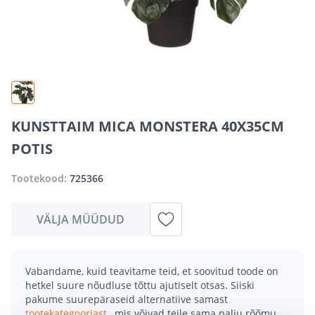
KUNSTTAIM MICA MONSTERA 40X35CM
POTIS
Tootekood:
725366
VÄLJA MÜÜDUD
Vabandame, kuid teavitame teid, et soovitud toode on
hetkel suure nõudluse tõttu ajutiselt otsas. Siiski
pakume suurepäraseid alternatiive samast
tootekategooriast
, mis võivad teile sama palju rõõmu