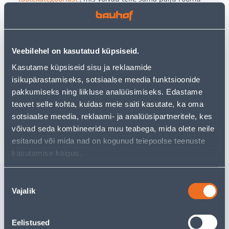
pakkuda!
Teie ostlemisrõõm ei pea aga siin lõppema - oma
uurimistööd saate jätkata, naastes
avalehele
või
kasutades meie võimsat otsingufunktsiooni, et leida
veelgi meelepärasemad valikuid. Head ostlemist!
Veebilehel on kasutatud küpsiseid.
Kasutame küpsiseid sisu ja reklaamide
isikupärastamiseks, sotsiaalse meedia funktsioonide
• Kunsttaim Monstera potis mõõtmetega 40 x 35 cm.
pakkumiseks ning liikluse analüüsimiseks. Edastame
• 14-päevane tagastusõigus
teavet selle kohta, kuidas meie saiti kasutate, ka oma
sotsiaalse meedia, reklaami- ja analüüsipartneritele, kes
Tarne pole võimalik
võivad seda kombineerida muu teabega, mida olete neile
esitanud või mida nad on kogunud teiepoolse teenuste
kasutamise käigus.
Sarnased tooted
Nõusoleku
Vajalik
valik
KUMMISERVAGA
KULP AL
PORIMATT VEBE LEYLA
32X8,5C
40, PUNANE 40X60CM
Eelistused
Tarne pole võimalik