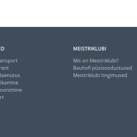
ED
MEISTRIKLUBI
ansport
Mis on Meistriklubi?
rent
Bauhofi püsisoodustused
alaenutus
Meistriklubi tingimused
õikamine
toonimine
rt