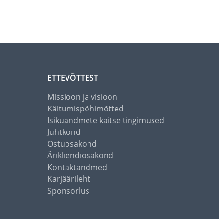
ETTEVÕTTEST
Missioon ja visioon
Käitumispõhimõtted
Isikuandmete kaitse tingimused
Juhtkond
Ostuosakond
Ärikliendiosakond
Kontaktandmed
Karjäärileht
Sponsorlus