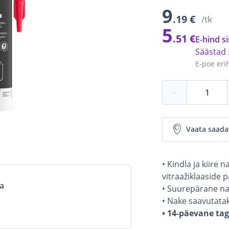
9
.19 €
/tk
5
.51 €
E-hind si
Säästad
E-poe eri
−
Vaata saada
• Kindla ja kiire 
vitraažiklaaside 
va
• Suurepärane na
• Nake saavutatak
• 14-päevane ta