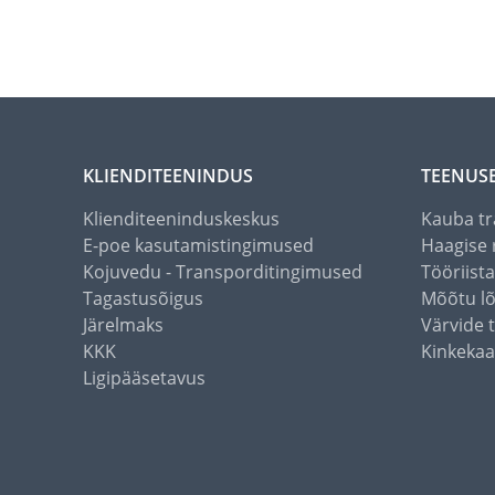
KLIENDITEENINDUS
TEENUS
Klienditeeninduskeskus
Kauba tr
E-poe kasutamistingimused
Haagise 
Kojuvedu - Transporditingimused
Tööriist
Tagastusõigus
Mõõtu l
Järelmaks
Värvide 
KKK
Kinkekaa
Ligipääsetavus