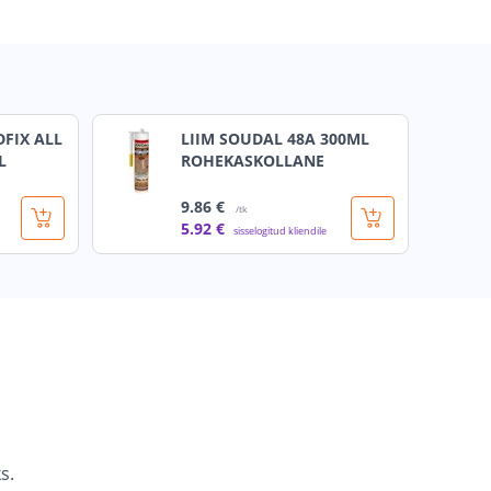
DFIX ALL
LIIM SOUDAL 48A 300ML
L
ROHEKASKOLLANE
9
.86 €
/tk
5
.92 €
sisselogitud kliendile
s.