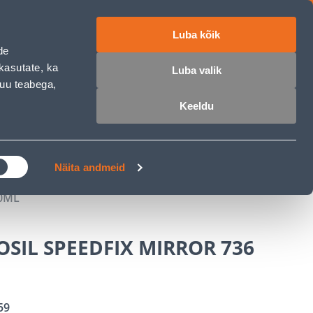
Luba kõik
ET
RU
EN
de
kasutate, ka
Luba valik
muu teabega,
 sisse
Ostunimekiri
Ostukorv
Keeldu
ÄRELMAKS
MEISTRIKLUBI
BLOGI
Näita andmeid
90ML
OSIL SPEEDFIX MIRROR 736
59