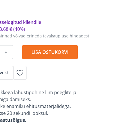
sselogitud kliendile
3
.
68 €
(40%)
hinnad võivad erineda tavakaupluse hindadest
+
LISA OSTUKORVI
vust
nakkega lahustipõhine liim peeglite ja
paigaldamiseks.
ke enamiku ehitusmaterjalidega.
se 20 sekundi jooksul.
gastusõigus.