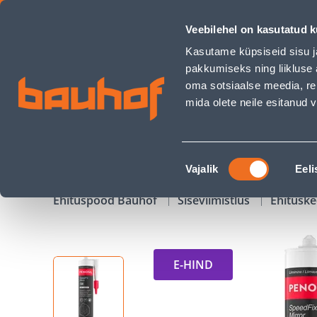
LIIM PENOSIL SPEEDFIX MIRROR 736 290ML - Bauhof has lo
Veebilehel on kasutatud k
Kauplused
Äriklienditeenindus
Klienditeeni
Kasutame küpsiseid sisu j
pakkumiseks ning liikluse 
oma sotsiaalse meedia, re
mida olete neile esitanud
TOOTED
KAMPAANIAD
Nõusoleku
Vajalik
Eeli
valik
Ehituspood Bauhof
Siseviimistlus
Ehitusk
E-HIND