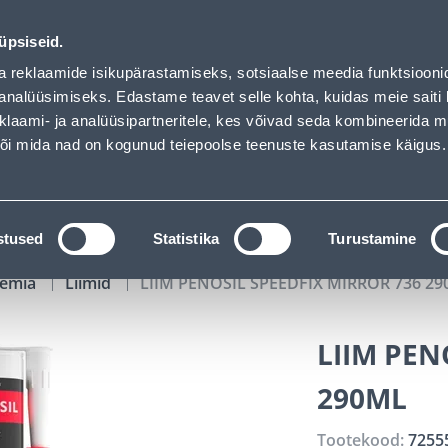
aded
02
02
44
56
Tuhanded tooted -40% (al 10€)
P
T
MIN
S
üpsiseid.
ndus
Teenused
Karjäärileht
a reklaamide isikupärastamiseks, sotsiaalse meedia funktsiooni
analüüsimiseks. Edastame teavet selle kohta, kuidas meie saiti 
klaami- ja analüüsipartneritele, kes võivad seda kombineerida 
OTSI
Logi
 või mida nad on kogunud teiepoolse teenuste kasutamise käigus.
KATALOOGID
TÖÖRIISTALAENUTUS
J
stused
Statistika
Turustamine
eemia
Liimid
LIIM PENOSIL SPEEDFIX MIRROR 736 2
LIIM PEN
290ML
Tootekood:
7255