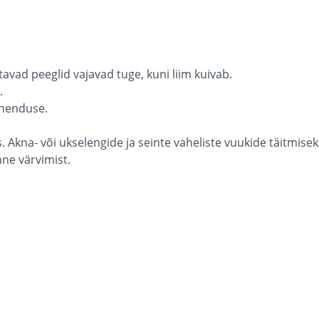
itavad peeglid vajavad tuge, kuni liim kuivab.
.
ühenduse.
 Akna- või ukselengide ja seinte vaheliste vuukide täitmise
ne värvimist.