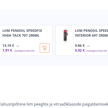
LIIM PENOSIL SPEEDFIX
LIIM PENOSIL SPEE
HIGH TACK 707 290ML
INTERIOR 697 290M
13
.19 €
9
.86 €
/tk
/tk
7
.91 €
5
.92 €
sisselogitud kliendile
sisselogitud kliendile
 lahustipõhine liim peeglite ja vitraažiklaaside paigaldamisek