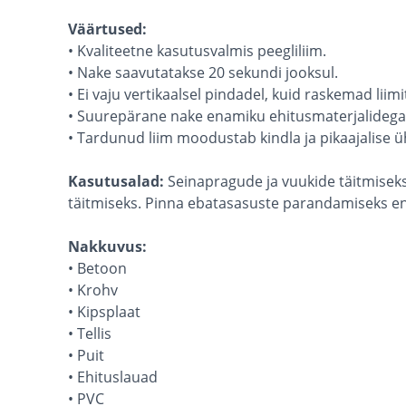
Väärtused:
• Kvaliteetne kasutusvalmis peegliliim.
• Nake saavutatakse 20 sekundi jooksul.
• Ei vaju vertikaalsel pindadel, kuid raskemad liim
• Suurepärane nake enamiku ehitusmaterjalidega
• Tardunud liim moodustab kindla ja pikaajalise 
Kasutusalad:
Seinapragude ja vuukide täitmiseks.
täitmiseks. Pinna ebatasasuste parandamiseks en
Nakkuvus:
• Betoon
• Krohv
• Kipsplaat
• Tellis
• Puit
• Ehituslauad
• PVC