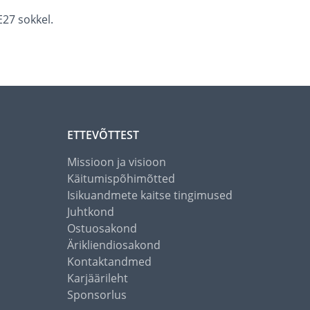
27 sokkel.
ETTEVÕTTEST
Missioon ja visioon
Käitumispõhimõtted
Isikuandmete kaitse tingimused
Juhtkond
Ostuosakond
Ärikliendiosakond
Kontaktandmed
Karjäärileht
Sponsorlus