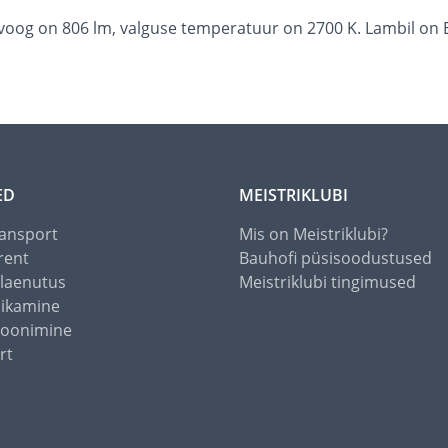
oog on 806 lm, valguse temperatuur on 2700 K. Lambil on E
ED
MEISTRIKLUBI
ansport
Mis on Meistriklubi?
rent
Bauhofi püsisoodustused
alaenutus
Meistriklubi tingimused
õikamine
toonimine
rt