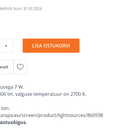
kehtib kuni
31.8.2026
+
LISA OSTUKORVI
vust
usega 7 W.
806 lm, valguse temperatuur on 2700 K.
siin:
.europa.eu/screen/product/lightsources/860598
gastusõigus.