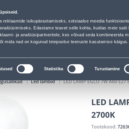
ded
01
10
48
07
Tuhanded tooted -40% (al 10€)
P
T
MIN
S
üpsiseid.
ndus
Teenused
Karjäärileht
a reklaamide isikupärastamiseks, sotsiaalse meedia funktsiooni
analüüsimiseks. Edastame teavet selle kohta, kuidas meie saiti 
klaami- ja analüüsipartneritele, kes võivad seda kombineerida 
OTSI
Logi
 või mida nad on kogunud teiepoolse teenuste kasutamise käigus.
KATALOOGID
TÖÖRIISTALAENUTUS
J
stused
Statistika
Turustamine
lgusallikad
Led lambid
LED LAMP EGLO 7W A60 E27 
LED LAMP
2700K
Tootekood:
7263