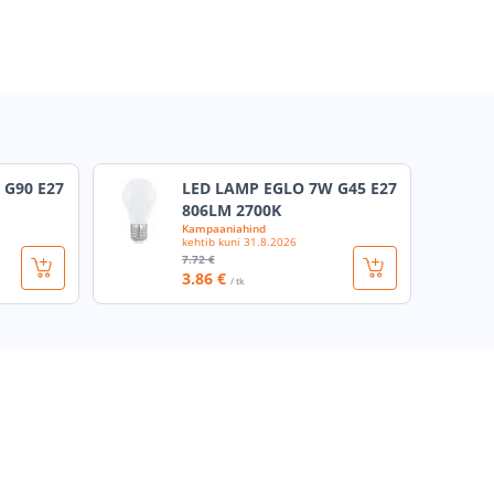
 G90 E27
LED LAMP EGLO 7W G45 E27
806LM 2700K
Kampaaniahind
kehtib kuni
31.8.2026
7
.72 €
3
.86 €
/ tk