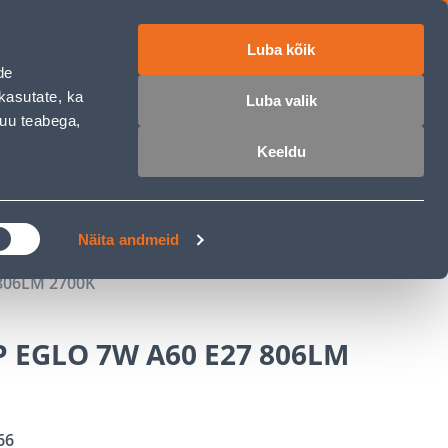
Luba kõik
ET
RU
EN
de
kasutate, ka
Luba valik
muu teabega,
 sisse
Ostunimekiri
Ostukorv
Keeldu
ÄRELMAKS
MEISTRIKLUBI
BLOGI
Näita andmeid
806LM 2700K
 EGLO 7W A60 E27 806LM
66