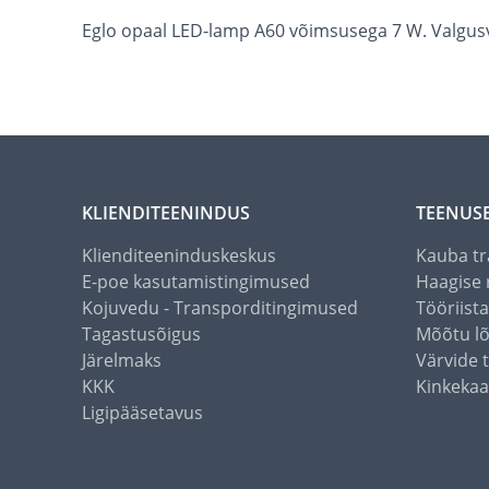
Eglo opaal LED-lamp A60 võimsusega 7 W. Valgusv
KLIENDITEENINDUS
TEENUS
Klienditeeninduskeskus
Kauba tr
E-poe kasutamistingimused
Haagise 
Kojuvedu - Transporditingimused
Tööriist
Tagastusõigus
Mõõtu l
Järelmaks
Värvide 
KKK
Kinkekaa
Ligipääsetavus