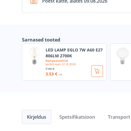
Poest kätte, alates 09.08.2026
Sarnased tooted
LED LAMP EGLO 7W A60 E27
806LM 2700K
Kampaaniahind
kehtib kuni
31.8.2026
7
.06 €
3
.53 €
/ tk
Kirjeldus
Spetsifikatsioon
Transport