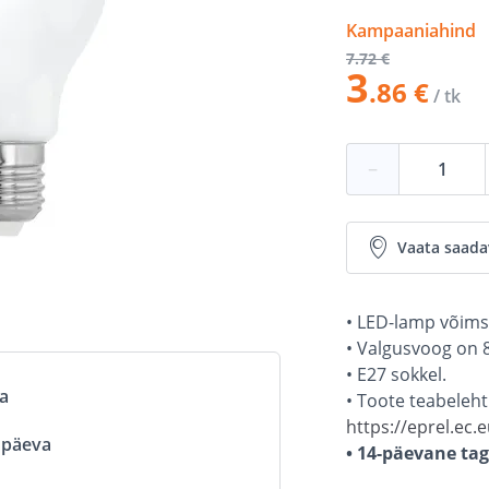
Kampaaniahind
7
.72 €
3
.86 €
/ tk
−
Vaata saada
• LED-lamp võims
• Valgusvoog on 
• E27 sokkel.
va
• Toote teabeleht 
https://eprel.ec
ööpäeva
• 14-päevane ta