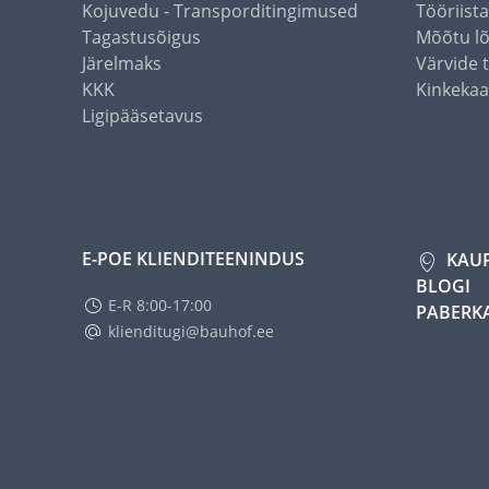
Kojuvedu - Transporditingimused
Tööriist
Tagastusõigus
Mõõtu l
Järelmaks
Värvide 
KKK
Kinkekaa
Ligipääsetavus
E-POE KLIENDITEENINDUS
KAU
BLOGI
E-R 8:00-17:00
PABERK
klienditugi@bauhof.ee