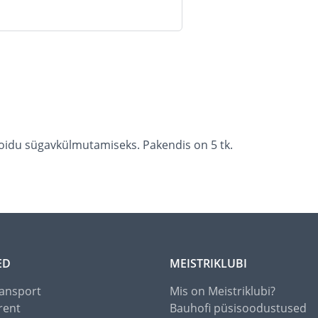
 toidu sügavkülmutamiseks. Pakendis on 5 tk.
ED
MEISTRIKLUBI
ansport
Mis on Meistriklubi?
rent
Bauhofi püsisoodustused