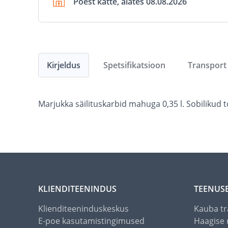
Poest kätte, alates 08.08.2026
Kirjeldus
Spetsifikatsioon
Transport
Marjukka säilituskarbid mahuga 0,35 l. Sobilikud
KLIENDITEENINDUS
TEENUS
Klienditeeninduskeskus
Kauba tr
E-poe kasutamistingimused
Haagise 