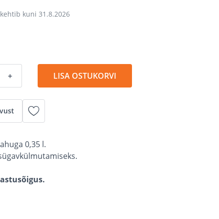
kehtib kuni
31.8.2026
+
LISA OSTUKORVI
vust
ahuga 0,35 l.
u sügavkülmutamiseks.
gastusõigus.