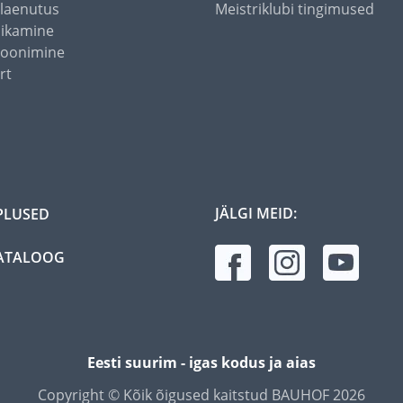
alaenutus
Meistriklubi tingimused
õikamine
toonimine
rt
JÄLGI MEID:
PLUSED
ATALOOG
Eesti suurim - igas kodus ja aias
Copyright © Kõik õigused kaitstud BAUHOF 2026