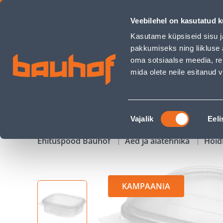
SÄILITUSKARBID MARJUKKA 0,35L 5TK - Bauhof has loaded
Veebilehel on kasutatud k
Kauplused
Äriklienditeenindus
Klienditeeni
Kasutame küpsiseid sisu j
pakkumiseks ning liikluse 
oma sotsiaalse meedia, re
mida olete neile esitanud
TOOTED
KAMPAANIAD
Nõusoleku
Vajalik
Eeli
valik
Ehituspood Bauhof
Aed ja aiatehnika
Hoid
KAMPAANIA