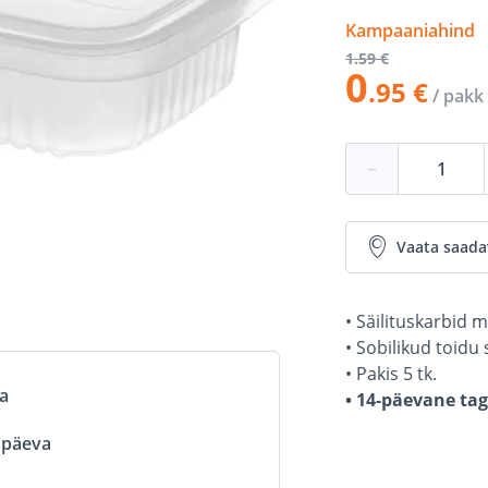
Kampaaniahind
1
.59 €
0
.95 €
/ pakk
−
Vaata saada
• Säilituskarbid m
• Sobilikud toid
• Pakis 5 tk.
va
• 14-päevane ta
ööpäeva