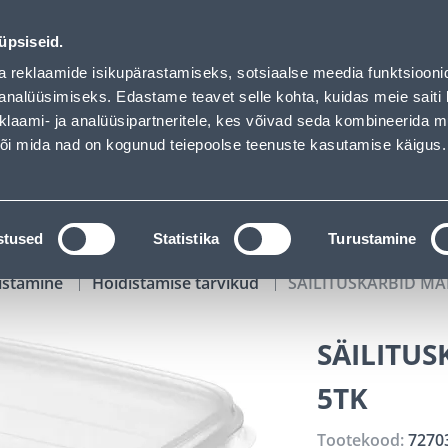
02
00
54
55
Tuhanded tooted -40% (al 10€)
P
T
MIN
S
üpsiseid.
ndus
Teenused
Karjäärileht
a reklaamide isikupärastamiseks, sotsiaalse meedia funktsiooni
analüüsimiseks. Edastame teavet selle kohta, kuidas meie saiti 
klaami- ja analüüsipartneritele, kes võivad seda kombineerida 
OTSI
Logi
 või mida nad on kogunud teiepoolse teenuste kasutamise käigus.
KATALOOGID
TÖÖRIISTALAENUTUS
J
stused
Statistika
Turustamine
istamine
Hoidistamise tarvikud
SÄILITUSKARBID MAR
SÄILITUS
5TK
Tootekood:
7270