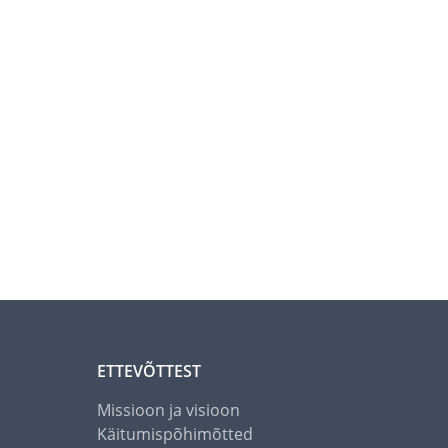
ETTEVÕTTEST
Missioon ja visioon
Käitumispõhimõtted