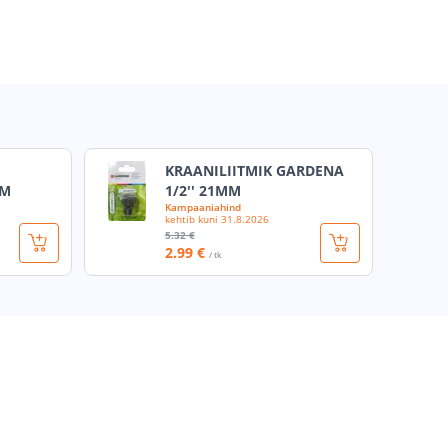
KRAANILIITMIK GARDENA
MM
1/2'' 21MM
Kampaaniahind
kehtib kuni
31.8.2026
5
.32 €
2
.99 €
/ tk