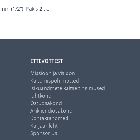
m (1/2"). Pakis 2 tk.
ETTEVÕTTEST
Missioon ja visioon
Käitumispõhimõtted
Isikuandmete kaitse tingimused
Juhtkond
Ostuosakond
Ärikliendiosakond
Kontaktandmed
Karjäärileht
Sponsorlus