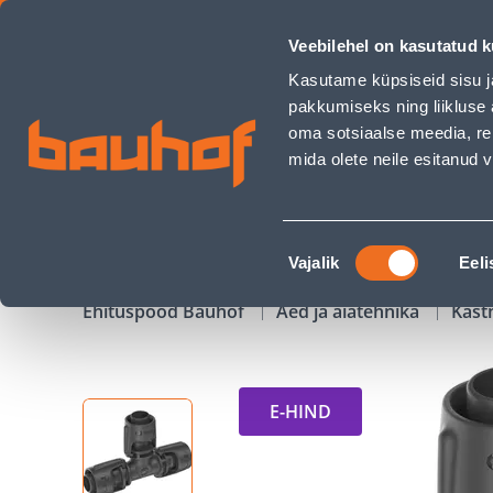
T-LIITMIK GARDENA 13MM 1/2&quot; 2TK - Bauhof has load
Veebilehel on kasutatud k
Kauplused
Äriklienditeenindus
Klienditeeni
Kasutame küpsiseid sisu j
pakkumiseks ning liikluse 
oma sotsiaalse meedia, re
mida olete neile esitanud
TOOTED
KAMPAANIAD
Nõusoleku
Vajalik
Eeli
valik
Ehituspood Bauhof
Aed ja aiatehnika
Kast
E-HIND