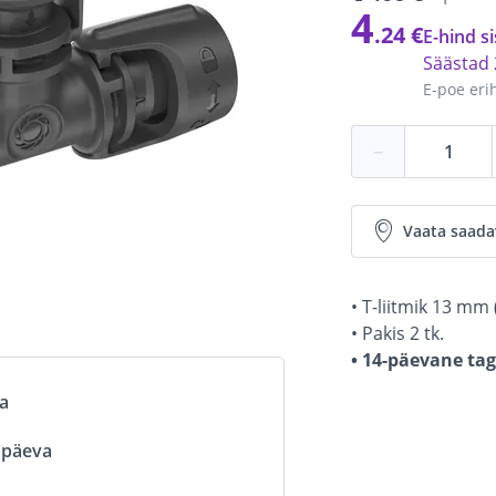
4
.24 €
E-hind si
Säästad
E-poe eri
−
Vaata saada
• T-liitmik 13 mm 
• Pakis 2 tk.
• 14-päevane ta
va
ööpäeva