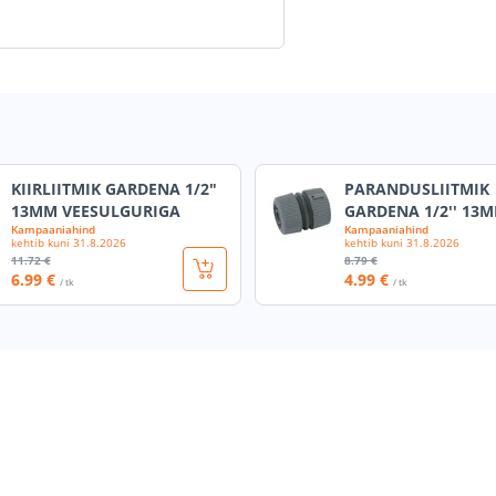
KIIRLIITMIK GARDENA 1/2"
PARANDUSLIITMIK
13MM VEESULGURIGA
GARDENA 1/2'' 13
Kampaaniahind
Kampaaniahind
kehtib kuni
31.8.2026
kehtib kuni
31.8.2026
11
.72 €
8
.79 €
6
.99 €
4
.99 €
/ tk
/ tk