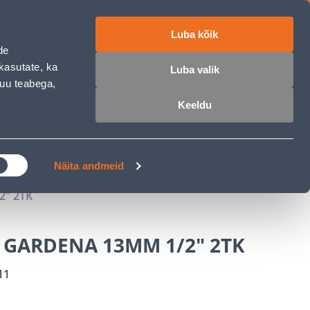
Luba kõik
ET
RU
EN
de
kasutate, ka
Luba valik
muu teabega,
 sisse
Ostunimekiri
Ostukorv
Keeldu
ÄRELMAKS
MEISTRIKLUBI
BLOGI
Näita andmeid
2" 2TK
K GARDENA 13MM 1/2" 2TK
11