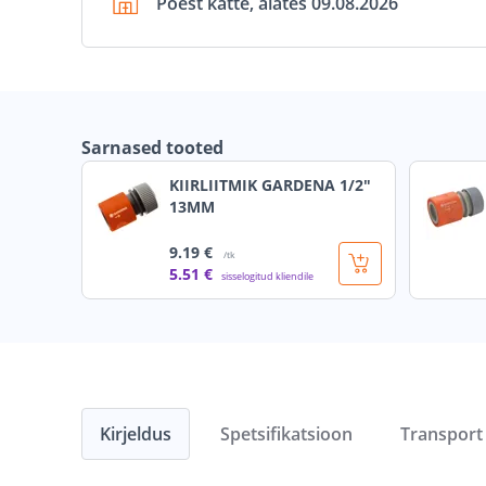
Poest kätte, alates 09.08.2026
Sarnased tooted
KIIRLIITMIK GARDENA 1/2"
13MM
9
.19 €
/tk
5
.51 €
sisselogitud kliendile
Kirjeldus
Spetsifikatsioon
Transport