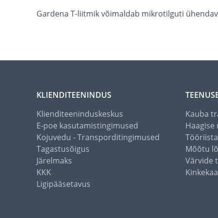
Gardena T-liitmik võimaldab mikrotilguti ühendava
KLIENDITEENINDUS
TEENUS
Klienditeeninduskeskus
Kauba tr
E-poe kasutamistingimused
Haagise 
Kojuvedu - Transporditingimused
Tööriist
Tagastusõigus
Mõõtu l
Järelmaks
Värvide 
KKK
Kinkekaa
Ligipääsetavus