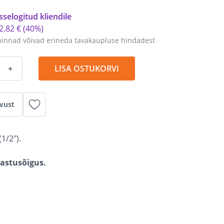
sselogitud kliendile
2
.
82 €
(40%)
hinnad võivad erineda tavakaupluse hindadest
+
LISA OSTUKORVI
vust
(1/2").
gastusõigus.