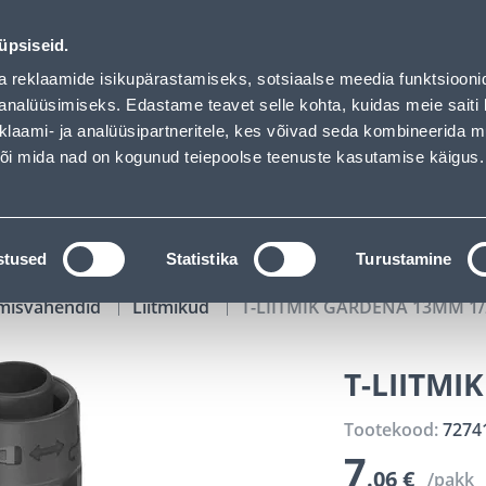
ed
01
17
56
33
Tuhanded tooted -40% (al 10€)
P
T
MIN
S
üpsiseid.
ndus
Teenused
Karjäärileht
a reklaamide isikupärastamiseks, sotsiaalse meedia funktsiooni
analüüsimiseks. Edastame teavet selle kohta, kuidas meie saiti 
klaami- ja analüüsipartneritele, kes võivad seda kombineerida 
OTSI
Logi
 või mida nad on kogunud teiepoolse teenuste kasutamise käigus.
KATALOOGID
TÖÖRIISTALAENUTUS
J
stused
Statistika
Turustamine
misvahendid
Liitmikud
T-LIITMIK GARDENA 13MM 1/
T-LIITMI
Tootekood:
7274
7
.06 €
/pakk