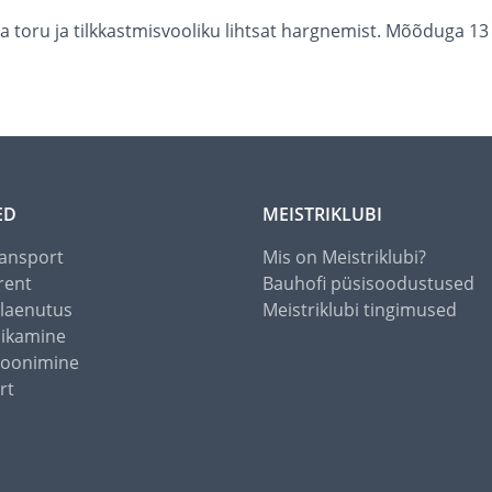
 toru ja tilkkastmisvooliku lihtsat hargnemist. Mõõduga 13 m
ED
MEISTRIKLUBI
ansport
Mis on Meistriklubi?
rent
Bauhofi püsisoodustused
alaenutus
Meistriklubi tingimused
õikamine
toonimine
rt