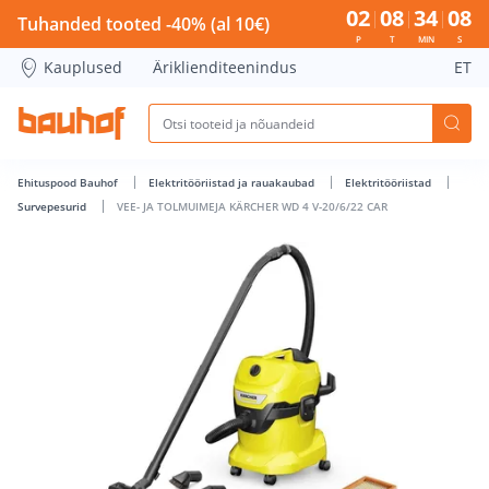
VEE- JA TOLMUIMEJA KÄRCHER WD 4 V-20/6/22 CAR - Bauhof
02
08
34
08
Tuhanded tooted -40% (al 10€)
P
T
MIN
S
Kauplused
Äriklienditeenindus
ET
Ehituspood Bauhof
Elektritööriistad ja rauakaubad
Elektritööriistad
Survepesurid
VEE- JA TOLMUIMEJA KÄRCHER WD 4 V-20/6/22 CAR