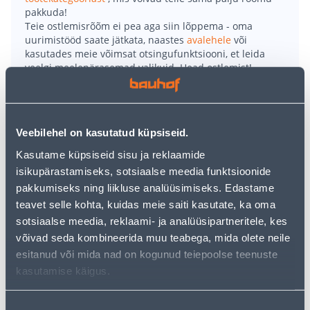
pakkuda!
Teie ostlemisrõõm ei pea aga siin lõppema - oma
uurimistööd saate jätkata, naastes
avalehele
või
kasutades meie võimsat otsingufunktsiooni, et leida
veelgi meelepärasemad valikuid. Head ostlemist!
• Vee- ja tolmuimeja utosalongide põhjalikuks
puhastamiseks.
Veebilehel on kasutatud küpsiseid.
• Seadmel on eriotsikud, 20 l plastkonteiner, 6 m juhe
Kasutame küpsiseid sisu ja reklaamide
ja 2,2 m imivoolik.
isikupärastamiseks, sotsiaalse meedia funktsioonide
• Masina ülaosal asuvat hoiustamisala saab kasutada
pakkumiseks ning liikluse analüüsimiseks. Edastame
tööriistade ja väiksemate komponentide ohutuks
teavet selle kohta, kuidas meie saiti kasutate, ka oma
hoiustamiseks.
sotsiaalse meedia, reklaami- ja analüüsipartneritele, kes
• 14-päevane tagastusõigus
võivad seda kombineerida muu teabega, mida olete neile
esitanud või mida nad on kogunud teiepoolse teenuste
Tarne pole võimalik
kasutamise käigus.
Nõusoleku