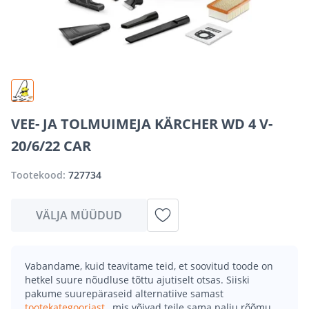
VEE- JA TOLMUIMEJA KÄRCHER WD 4 V-
20/6/22 CAR
Tootekood:
727734
VÄLJA MÜÜDUD
Vabandame, kuid teavitame teid, et soovitud toode on
hetkel suure nõudluse tõttu ajutiselt otsas. Siiski
pakume suurepäraseid alternatiive samast
tootekategooriast
, mis võivad teile sama palju rõõmu