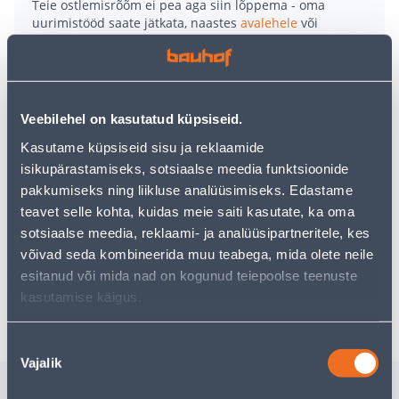
Teie ostlemisrõõm ei pea aga siin lõppema - oma
uurimistööd saate jätkata, naastes
avalehele
või
kasutades meie võimsat otsingufunktsiooni, et leida
veelgi meelepärasemad valikuid. Head ostlemist!
• Peenraääris 4,5 x 100 cm.
Veebilehel on kasutatud küpsiseid.
• Ühe meetri pikkusest ribast on võimalik teha ring
Kasutame küpsiseid sisu ja reklaamide
diameetriga 33 cm.
isikupärastamiseks, sotsiaalse meedia funktsioonide
• Tugev, ilmastikukindel, talub happeid, õli, alkoholi,
pakkumiseks ning liikluse analüüsimiseks. Edastame
soolasid, ammoniaaki.
teavet selle kohta, kuidas meie saiti kasutate, ka oma
• Värv: must.
sotsiaalse meedia, reklaami- ja analüüsipartneritele, kes
• 14-päevane tagastusõigus.
võivad seda kombineerida muu teabega, mida olete neile
esitanud või mida nad on kogunud teiepoolse teenuste
kasutamise käigus.
Tarne pole võimalik
Nõusoleku
Vajalik
valik
Sarnased tooted