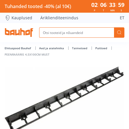
PEENRAÄÄRIS 4,5X100CM MUST - Bauhof has loaded
02
06
33
58
Tuhanded tooted -40% (al 10€)
P
T
MIN
S
Kauplused
Äriklienditeenindus
ET
Ehituspood Bauhof
Aed ja aiatehnika
Taimetoed
Puittoed
PEENRAÄÄRIS 4,5X100CM MUST