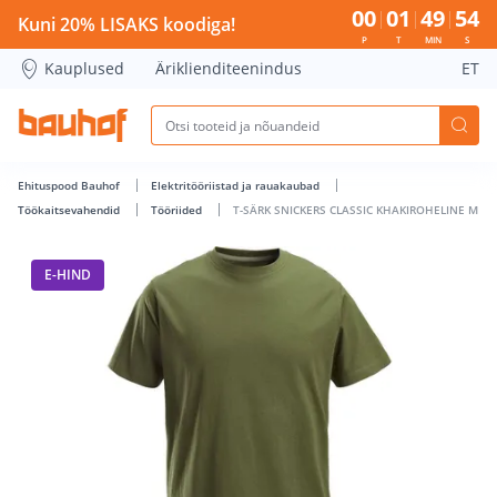
T-SÄRK SNICKERS CLASSIC KHAKIROHELINE M - Bauhof has 
00
01
49
54
Kuni 20% LISAKS koodiga!
P
T
MIN
S
Kauplused
Äriklienditeenindus
ET
Ehituspood Bauhof
Elektritööriistad ja rauakaubad
Töökaitsevahendid
Tööriided
T-SÄRK SNICKERS CLASSIC KHAKIROHELINE M
E-HIND