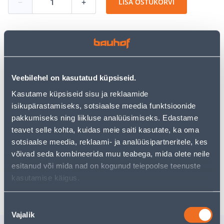
−
+
LISA OSTUKORVI
Vaata saadavust
Veebilehel on kasutatud küpsiseid.
• Mugav puuvillane t-särk.
Kasutame küpsiseid sisu ja reklaamide
• Suurus M, värvus khakiroheline.
isikupärastamiseks, sotsiaalse meedia funktsioonide
• 14-päevane tagastusõigus.
pakkumiseks ning liikluse analüüsimiseks. Edastame
teavet selle kohta, kuidas meie saiti kasutate, ka oma
Eeldatav kojuvedu 3,69 € al. 2-5 tööpäeva
sotsiaalse meedia, reklaami- ja analüüsipartneritele, kes
võivad seda kombineerida muu teabega, mida olete neile
Tarne pakiautomaati al. 2,29 € al. 2-5 tööpäeva
esitanud või mida nad on kogunud teiepoolse teenuste
kasutamise käigus.
Poest kätte, alates 06.08.2026
Nõusoleku
Vajalik
valik