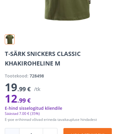
T-SÄRK SNICKERS CLASSIC
KHAKIROHELINE M
Tootekood:
728498
19
.99 €
/tk
12
.99 €
E-hind sisselogitud kliendile
Säästad
7
.
00 €
(35%)
E-poe erihinnad võivad erineda tavakaupluse hindadest