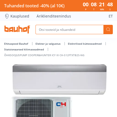
ÕHKSOOJUSPUMP COOPER&HUNTER ICY III CH-S12FTXTB2S-N
00
08
21
47
Tuhanded tooted -40% (al 10€)
P
T
MIN
S
Kauplused
Äriklienditeenindus
ET
Ehituspood Bauhof
Elekter ja valgustus
Elektrilised kütteseadmed
Statsionaarsed kliimaseadmed
ÕHKSOOJUSPUMP COOPER&HUNTER ICY III CH-S12FTXTB2S-NG