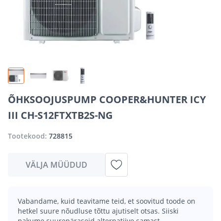
ÕHKSOOJUSPUMP COOPER&HUNTER ICY
III CH-S12FTXTB2S-NG
Tootekood:
728815
VÄLJA MÜÜDUD
Vabandame, kuid teavitame teid, et soovitud toode on
hetkel suure nõudluse tõttu ajutiselt otsas. Siiski
pakume suurepäraseid alternatiive samast