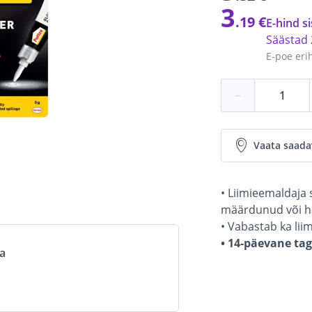
3
.19 €
E-hind si
Säästad
E-poe eri
−
Vaata saada
• Liimieemaldaja 
määrdunud või ha
• Vabastab ka li
• 14-päevane ta
va