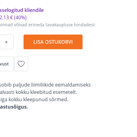
sselogitud kliendile
2
.
13 €
(40%)
hinnad võivad erineda tavakaupluse hindadest
+
LISA OSTUKORVI
vust
sobib paljude liimiliikide eemaldamiseks
lvasti kokku kleebitud esemetelt.
imiga kokku kleepunud sõrmed.
gastusõigus.