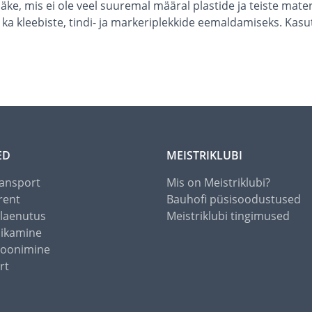
äke, mis ei ole veel suuremal määral plastide ja teiste mate
 kleebiste, tindi- ja markeriplekkide eemaldamiseks. Kas
ED
MEISTRIKLUBI
ansport
Mis on Meistriklubi?
rent
Bauhofi püsisoodustused
alaenutus
Meistriklubi tingimused
õikamine
toonimine
rt