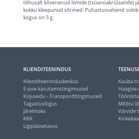
tõhusalt kõvenenud liimide (tsüanoakrülaatide) jä
kokku kleepunud sõrmed. Puhastusvahend sobib ka
kogus on 5 g.
KLIENDITEENINDUS
TEENUS
Klienditeeninduskeskus
Kauba tr
E-poe kasutamistingimused
Haagise 
Kojuvedu - Transporditingimused
Tööriist
Tagastusõigus
Mõõtu l
Järelmaks
Värvide 
KKK
Kinkekaa
Ligipääsetavus