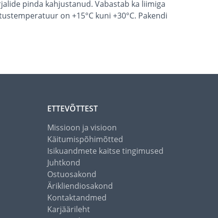
rjalide pinda kahjustanud. Vabastab ka liimiga
utustemperatuur on +15°C kuni +30°C. Pakendi
ETTEVÕTTEST
Missioon ja visioon
Käitumispõhimõtted
Isikuandmete kaitse tingimused
Juhtkond
Ostuosakond
Ärikliendiosakond
Kontaktandmed
Karjäärileht