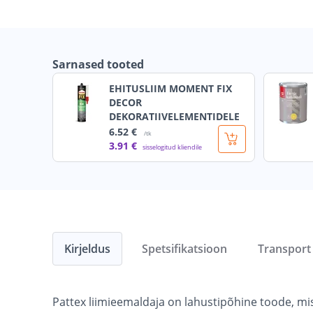
Sarnased tooted
EHITUSLIIM MOMENT FIX
DECOR
DEKORATIIVELEMENTIDELE
6
.52 €
/tk
3
.91 €
sisselogitud kliendile
Kirjeldus
Spetsifikatsioon
Transport
Pattex liimieemaldaja on lahustipõhine toode, mi