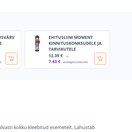
USVÄRV
EHITUSLIIM MOMENT
E
KINNITUSKONKSUDELE JA
TARVIKUTELE
12
.39 €
/tk
7
.43 €
le
sisselogitud kliendile
lvasti kokku kleebitud esemetelt. Lahustab