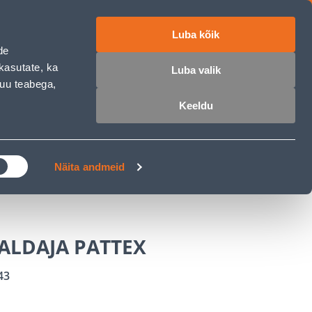
Luba kõik
ET
RU
EN
de
kasutate, ka
Luba valik
muu teabega,
 sisse
Ostunimekiri
Ostukorv
Keeldu
ÄRELMAKS
MEISTRIKLUBI
BLOGI
Näita andmeid
ALDAJA PATTEX
43