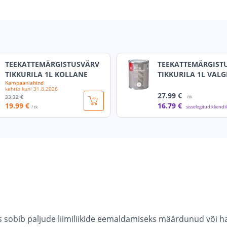
TEEKATTEMÄRGISTUSVÄRV
TEEKATTEMÄRGIST
TIKKURILA 1L KOLLANE
TIKKURILA 1L VALG
Kampaaniahind
kehtib kuni
31.8.2026
27
.99 €
33
.32 €
/tk
19
.99 €
16
.79 €
sisselogitud kliendi
/ tk
s sobib paljude liimiliikide eemaldamiseks määrdunud või ha