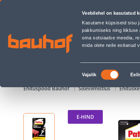
LIIMIEEMALDAJA PATTEX - Bauhof has loaded
Veebilehel on kasutatud k
Kauplused
Äriklienditeenindus
Klienditeeni
Kasutame küpsiseid sisu j
pakkumiseks ning liikluse 
oma sotsiaalse meedia, re
mida olete neile esitanud
TOOTED
KAMPAANIAD
Nõusoleku
Vajalik
Eeli
valik
Ehituspood Bauhof
Siseviimistlus
Ehitusk
E-HIND