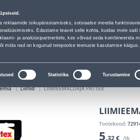
01
02
21
27
Tuhanded tooted -40% (al 10€)
P
T
MIN
S
üpsiseid.
ndus
Teenused
Karjäärileht
a reklaamide isikupärastamiseks, sotsiaalse meedia funktsiooni
analüüsimiseks. Edastame teavet selle kohta, kuidas meie saiti 
klaami- ja analüüsipartneritele, kes võivad seda kombineerida 
OTSI
Logi
 või mida nad on kogunud teiepoolse teenuste kasutamise käigus.
KATALOOGID
TÖÖRIISTALAENUTUS
J
stused
Statistika
Turustamine
eemia
Liimid
LIIMIEEMALDAJA PATTEX
LIIMIEEM
Tootekood:
7291
5
.32 €
/tk