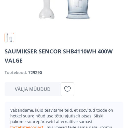
SAUMIKSER SENCOR SHB4110WH 400W
VALGE
Tootekood:
729290
VÄLJA MÜÜDUD
Vabandame, kuid teavitame teid, et soovitud toode on
hetkel suure nõudluse tõttu ajutiselt otsas. Siiski
pakume suurepäraseid alternatiive samast
tootekategooriast
, mis võivad teile sama palju rõõmu