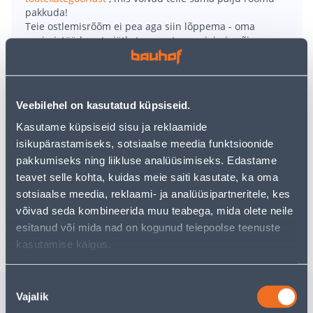
pakkuda!
Teie ostlemisrõõm ei pea aga siin lõppema - oma
uurimistööd saate jätkata, naastes
avalehele
või
kasutades meie võimsat otsingufunktsiooni, et leida
veelgi meelepärasemad valikuid. Head ostlemist!
Veebilehel on kasutatud küpsiseid.
• Saumikser võimsusega 400 W.
Kasutame küpsiseid sisu ja reklaamide
• 2 kiirust.
isikupärastamiseks, sotsiaalse meedia funktsioonide
• Roostevabast terasest lõiketera.
pakkumiseks ning liikluse analüüsimiseks. Edastame
• Valget värvi.
teavet selle kohta, kuidas meie saiti kasutate, ka oma
• 14-päevane tagastusõigus.
sotsiaalse meedia, reklaami- ja analüüsipartneritele, kes
võivad seda kombineerida muu teabega, mida olete neile
Tarne pole võimalik
esitanud või mida nad on kogunud teiepoolse teenuste
kasutamise käigus.
Nõusoleku
Sarnased tooted
Vajalik
valik