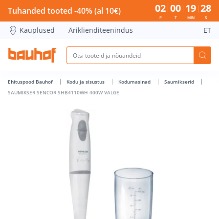
SAUMIKSER SENCOR SHB4110WH 400W VALGE - Bauhof has
02
00
19
27
Tuhanded tooted -40% (al 10€)
P
T
MIN
S
Kauplused
Äriklienditeenindus
ET
Ehituspood Bauhof
Kodu ja sisustus
Kodumasinad
Saumikserid
SAUMIKSER SENCOR SHB4110WH 400W VALGE