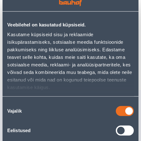
Teie ostlemisrõõm ei pea aga siin lõppema - oma
uurimistööd saate jätkata, naastes
avalehele
või
kasutades meie võimsat otsingufunktsiooni, et leida
veelgi meelepärasemad valikuid. Head ostlemist!
Veebilehel on kasutatud küpsiseid.
Kasutame küpsiseid sisu ja reklaamide
• Magnetpadrun mõõtmetega 10 x 65 mm.
isikupärastamiseks, sotsiaalse meedia funktsioonide
• 14-päevane tagastusõigus
pakkumiseks ning liikluse analüüsimiseks. Edastame
teavet selle kohta, kuidas meie saiti kasutate, ka oma
sotsiaalse meedia, reklaami- ja analüüsipartneritele, kes
Tarne pole võimalik
võivad seda kombineerida muu teabega, mida olete neile
esitanud või mida nad on kogunud teiepoolse teenuste
kasutamise käigus.
Sarnased tooted
Nõusoleku
MAGNET FIX-O-MOLL
MONTAAŽ
Vajalik
valik
FERRIIT TEIBIGA 10MM
10MM 50
8TK
PAKIS
6
.26 €
6
.12 €
Eelistused
/tk
/pa
3
.76 €
3
.67 €
sisselogitud kliendile
sisselogitud kl