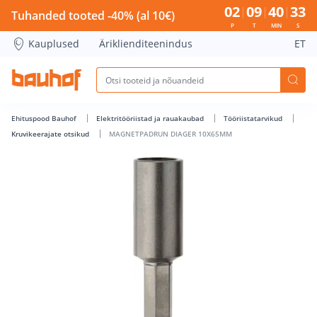
MAGNETPADRUN DIAGER 10X65MM - Bauhof has loaded
02
09
40
32
Tuhanded tooted -40% (al 10€)
P
T
MIN
S
Kauplused
Äriklienditeenindus
ET
Ehituspood Bauhof
Elektritööriistad ja rauakaubad
Tööriistatarvikud
Kruvikeerajate otsikud
MAGNETPADRUN DIAGER 10X65MM