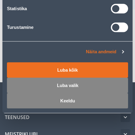
Statistika
Turustamine
Kirjeldus
Spetsifikatsioon
Näita andmeid
Transport
Luba kõik
Luba valik
KLIENDITEENINDUS
Keeldu
TEENUSED
MEISTRIKLUBI