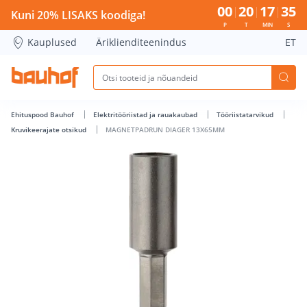
MAGNETPADRUN DIAGER 13X65MM - Bauhof has loaded
00
20
17
35
Kuni 20% LISAKS koodiga!
P
T
MIN
S
Kauplused
Äriklienditeenindus
ET
Ehituspood Bauhof
Elektritööriistad ja rauakaubad
Tööriistatarvikud
Kruvikeerajate otsikud
MAGNETPADRUN DIAGER 13X65MM