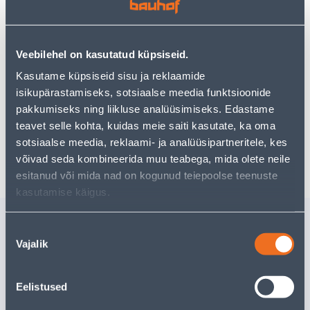
Teie ostlemisrõõm ei pea aga siin lõppema - oma
uurimistööd saate jätkata, naastes
avalehele
või
kasutades meie võimsat otsingufunktsiooni, et leida
veelgi meelepärasemad valikuid. Head ostlemist!
Veebilehel on kasutatud küpsiseid.
Kasutame küpsiseid sisu ja reklaamide
• Magnetpadrun mõõtmetega 13 x 65 mm.
isikupärastamiseks, sotsiaalse meedia funktsioonide
• 14-päevane tagastusõigus
pakkumiseks ning liikluse analüüsimiseks. Edastame
teavet selle kohta, kuidas meie saiti kasutate, ka oma
sotsiaalse meedia, reklaami- ja analüüsipartneritele, kes
Tarne pole võimalik
võivad seda kombineerida muu teabega, mida olete neile
esitanud või mida nad on kogunud teiepoolse teenuste
kasutamise käigus.
Sarnased tooted
Nõusoleku
MÕÕDULINT NEO
MAGNET 
Vajalik
valik
3MX16MM MAGNETOTS
NEODÜÜ
16X5MM
9
.99 €
5
.32 €
Eelistused
/tk
/tk
6
.49 €
3
.46 €
sisselogitud kliendile
sisselogitud kl