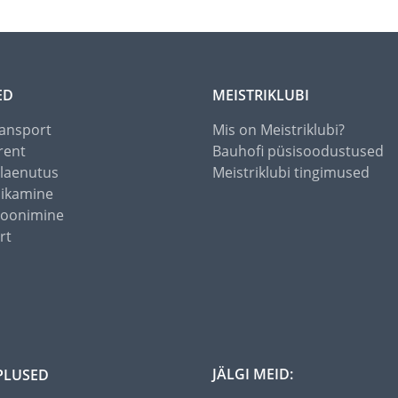
ED
MEISTRIKLUBI
ansport
Mis on Meistriklubi?
rent
Bauhofi püsisoodustused
alaenutus
Meistriklubi tingimused
õikamine
toonimine
rt
JÄLGI MEID:
PLUSED