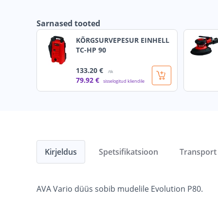
Sarnased tooted
KÕRGSURVEPESUR EINHELL
TC-HP 90
133
.20 €
/tk
79
.92 €
sisselogitud kliendile
Kirjeldus
Spetsifikatsioon
Transport
AVA Vario düüs sobib mudelile Evolution P80.