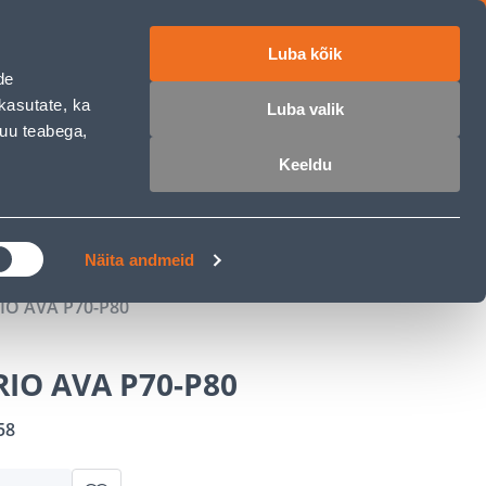
Luba kõik
ET
RU
EN
de
kasutate, ka
Luba valik
muu teabega,
 sisse
Ostunimekiri
Ostukorv
Keeldu
ÄRELMAKS
MEISTRIKLUBI
BLOGI
Näita andmeid
IO AVA P70-P80
IO AVA P70-P80
58