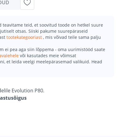
DUD
teavitame teid, et soovitud toode on hetkel suure
jutiselt otsas. Siiski pakume suurepäraseid
mast
tootekategooriast
, mis võivad teile sama palju
õm ei pea aga siin lõppema - oma uurimistööd saate
avalehele
või kasutades meie võimsat
ni, et leida veelgi meelepärasemad valikuid. Head
lile Evolution P80.
gastusõigus