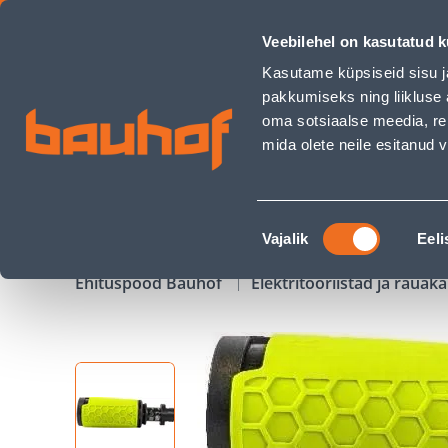
DÜÜS VARIO AVA P70-P80 - Bauhof has loaded
Veebilehel on kasutatud k
Kauplused
Äriklienditeenindus
Klienditeeni
Kasutame küpsiseid sisu j
pakkumiseks ning liikluse 
oma sotsiaalse meedia, re
mida olete neile esitanud
TOOTED
KAMPAANIAD
Nõusoleku
Vajalik
Eeli
valik
Ehituspood Bauhof
Elektritööriistad ja raua