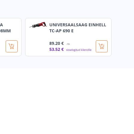
KA
UNIVERSAALSAAG EINHELL
198MM
TC-AP 690 E
89
.20 €
/tk
53
.52 €
sisselogitud kliendile