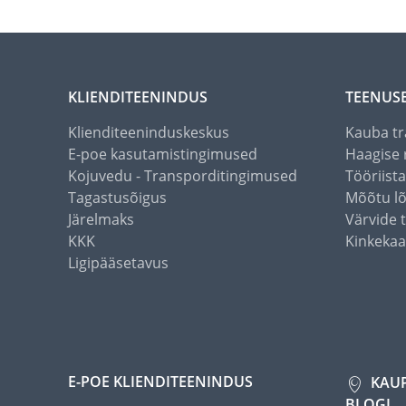
KLIENDITEENINDUS
TEENUS
Klienditeeninduskeskus
Kauba tr
E-poe kasutamistingimused
Haagise 
Kojuvedu - Transporditingimused
Tööriist
Tagastusõigus
Mõõtu l
Järelmaks
Värvide 
KKK
Kinkekaa
Ligipääsetavus
E-POE KLIENDITEENINDUS
KAU
BLOGI