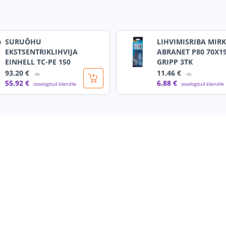
SURUÕHU
LIHVIMISRIBA MIR
EKSTSENTRIKLIHVIJA
ABRANET P80 70X
EINHELL TC-PE 150
GRIPP 3TK
93
.20 €
11
.46 €
/tk
/tk
55
.92 €
6
.88 €
sisselogitud kliendile
sisselogitud kliendile