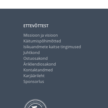
ETTEVÕTTEST
Missioon ja visioon
Käitumispõhimõtted
Isikuandmete kaitse tingimused
Juhtkond
Ostuosakond
Ärikliendiosakond
Kontaktandmed
Karjäärileht
Sponsorlus