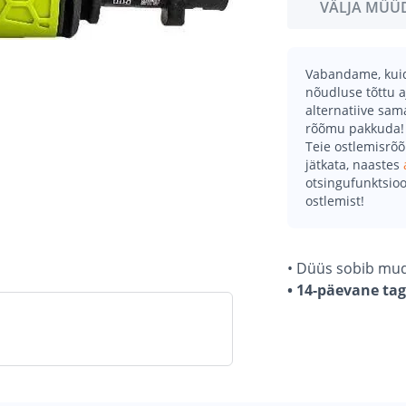
VÄLJA MÜÜ
Vabandame, kuid 
nõudluse tõttu a
alternatiive sa
rõõmu pakkuda!
Teie ostlemisrõ
jätkata, naastes
otsingufunktsioo
ostlemist!
• Düüs sobib mude
• 14-päevane ta