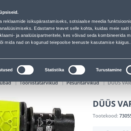
01
11
45
46
Tuhanded tooted -40% (al 10€)
P
T
MIN
S
üpsiseid.
ndus
Teenused
Karjäärileht
a reklaamide isikupärastamiseks, sotsiaalse meedia funktsiooni
analüüsimiseks. Edastame teavet selle kohta, kuidas meie saiti 
klaami- ja analüüsipartneritele, kes võivad seda kombineerida 
OTSI
Logi
 või mida nad on kogunud teiepoolse teenuste kasutamise käigus.
KATALOOGID
TÖÖRIISTALAENUTUS
J
stused
Statistika
Turustamine
kaubad
Tööriistatarvikud
Pesuritarvikud
DÜÜS VAR
DÜÜS VAR
Tootekood:
7305