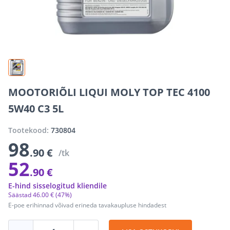
MOOTORIÕLI LIQUI MOLY TOP TEC 4100
5W40 C3 5L
Tootekood:
730804
98
.90 €
/tk
52
.90 €
E-hind sisselogitud kliendile
Säästad
46
.
00 €
(47%)
E-poe erihinnad võivad erineda tavakaupluse hindadest