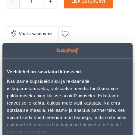
−
+
LISA OSTUKORVI
Vaata saadavust
• Mootoriõli.
• Kogus 5 l.
• 14-päevane tagastusõigus.
Veebilehel on kasutatud küpsiseid.
• HANKIJA LAOST TELLITAV TOODE
Kasutame küpsiseid sisu ja reklaamide
isikupärastamiseks, sotsiaalse meedia funktsioonide
Järelmaksu kalkulaator
pakkumiseks ning liikluse analüüsimiseks. Edastame
Sissemakse
Maksed
teavet selle kohta, kuidas meie saiti kasutate, ka oma
sotsiaalse meedia, reklaami- ja analüüsipartneritele, kes
võivad seda kombineerida muu teabega, mida olete neile
esitanud või mida nad on kogunud teiepoolse teenuste
16
.48 €
Kuumakse
kasutamise käigus.