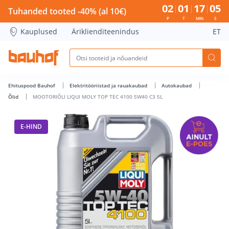
MOOTORIÕLI LIQUI MOLY TOP TEC 4100 5W40 C3 5L - Bauhof
02
01
17
04
Tuhanded tooted -40% (al 10€)
P
T
MIN
S
Kauplused
Äriklienditeenindus
ET
Ehituspood Bauhof
Elektritööriistad ja rauakaubad
Autokaubad
Õlid
MOOTORIÕLI LIQUI MOLY TOP TEC 4100 5W40 C3 5L
E-HIND