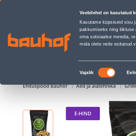
SUITSULAAST YAKINIKU LEPP - Bauhof has loaded
Veebilehel on kasutatud k
Kauplused
Äriklienditeenindus
Klienditeeni
Kasutame küpsiseid sisu j
pakkumiseks ning liikluse 
oma sotsiaalse meedia, re
mida olete neile esitanud
TOOTED
KAMPAANIAD
Nõusoleku
Vajalik
Eeli
valik
Ehituspood Bauhof
Aed ja aiatehnika
Grill
E-HIND