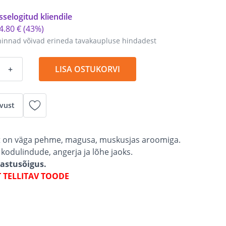
sselogitud kliendile
4
.
80 €
(43%)
hinnad võivad erineda tavakaupluse hindadest
+
LISA OSTUKORVI
vust
st on väga pehme, magusa, muskusjas aroomiga.
t kodulindude, angerja ja lõhe jaoks.
gastusõigus.
T TELLITAV TOODE