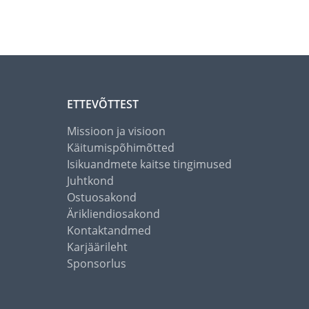
ETTEVÕTTEST
Missioon ja visioon
Käitumispõhimõtted
Isikuandmete kaitse tingimused
Juhtkond
Ostuosakond
Ärikliendiosakond
Kontaktandmed
Karjäärileht
Sponsorlus