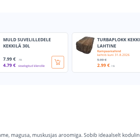
MULD SUVELILLEDELE
TURBAPLOKK KEKK
KEKKILÄ 30L
LAHTINE
Kampaaniahind
kehtib kuni
31.8.2026
7
.99 €
5
.99 €
/tk
4
.79 €
2
.99 €
sisselogitud kliendile
/ tk
hme, magusa, muskusjas aroomiga. Sobib ideaalselt kodulind