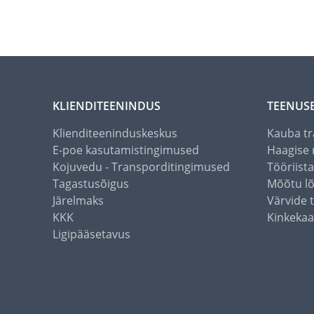
KLIENDITEENINDUS
TEENUS
Klienditeeninduskeskus
Kauba tr
E-poe kasutamistingimused
Haagise 
Kojuvedu - Transporditingimused
Tööriist
Tagastusõigus
Mõõtu l
Järelmaks
Värvide 
KKK
Kinkekaa
Ligipääsetavus