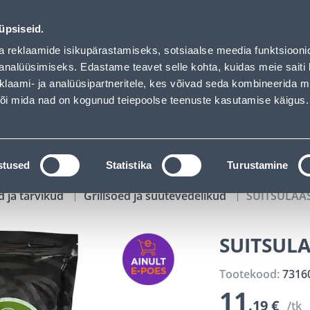
01
14
57
55
Tuhanded tooted -40% (al 10€)
P
T
MIN
S
üpsiseid.
ndus
Teenused
Karjäärileht
a reklaamide isikupärastamiseks, sotsiaalse meedia funktsiooni
analüüsimiseks. Edastame teavet selle kohta, kuidas meie saiti 
klaami- ja analüüsipartneritele, kes võivad seda kombineerida 
OTSI
Logi
 või mida nad on kogunud teiepoolse teenuste kasutamise käigus.
KATALOOGID
TÖÖRIISTALAENUTUS
J
stused
Statistika
Turustamine
id ja tarvikud
Grillsöed ja süütevedelikud
SUITSULAAS
SUITSULA
Tootekood:
7316
11
.19 €
/tk