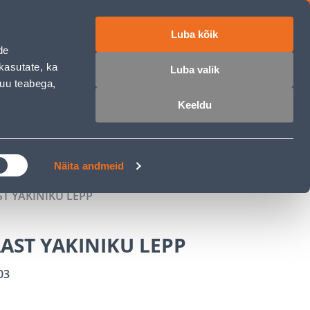
Luba kõik
ET
RU
EN
de
kasutate, ka
Luba valik
muu teabega,
 sisse
Ostunimekiri
Ostukorv
Keeldu
ÄRELMAKS
MEISTRIKLUBI
BLOGI
Näita andmeid
T YAKINIKU LEPP
AST YAKINIKU LEPP
03