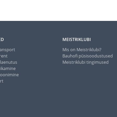
ED
MEISTRIKLUBI
ansport
Mis on Meistriklubi?
rent
Bauhofi püsisoodustused
alaenutus
Meistriklubi tingimused
õikamine
toonimine
rt