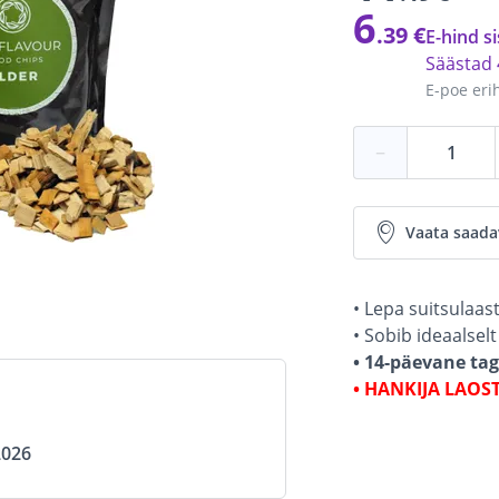
6
.39 €
E-hind si
Säästad
E-poe eri
−
Vaata saada
• Lepa suitsulaa
• Sobib ideaalsel
• 14-päevane ta
• HANKIJA LAOS
2026