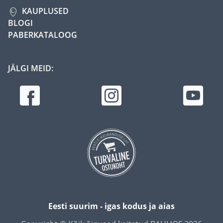
KAUPLUSED
BLOGI
PABERKATALOOG
JÄLGI MEID:
Eesti suurim - igas kodus ja aias