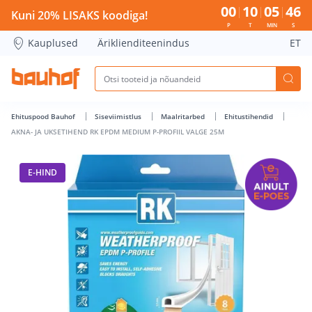
AKNA- JA UKSETIHEND RK EPDM MEDIUM P-PROFIIL VALGE 2
00
10
05
45
Kuni 20% LISAKS koodiga!
P
T
MIN
S
Kauplused
Äriklienditeenindus
ET
Ehituspood Bauhof
Siseviimistlus
Maalritarbed
Ehitustihendid
AKNA- JA UKSETIHEND RK EPDM MEDIUM P-PROFIIL VALGE 25M
E-HIND