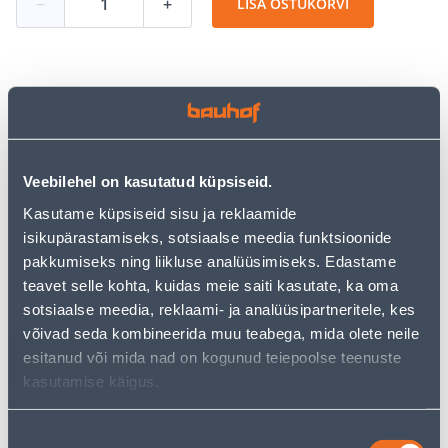
−
+
LISA OSTUKORVI
Vaata saadavust
• Isenakkuv akna- ja uksetihend.
Veebilehel on kasutatud küpsiseid.
• Lihtsalt ja kiirelt paigaldatavad.
Kasutame küpsiseid sisu ja reklaamide
• Sobib 3 - 5 mm laiustesse vahedesse.
isikupärastamiseks, sotsiaalse meedia funktsioonide
• Pakis on 25 m.
pakkumiseks ning liikluse analüüsimiseks. Edastame
• 14-päevane tagastusõigus.
teavet selle kohta, kuidas meie saiti kasutate, ka oma
• HANKIJA LAOST TELLITAV TOODE
sotsiaalse meedia, reklaami- ja analüüsipartneritele, kes
võivad seda kombineerida muu teabega, mida olete neile
Eeldatav kojuvedu 3,69 € al. 14.08.2026
esitanud või mida nad on kogunud teiepoolse teenuste
kasutamise käigus.
Tarne pakiautomaati al. 2,29 € al. 14.08.2026
Nõusoleku