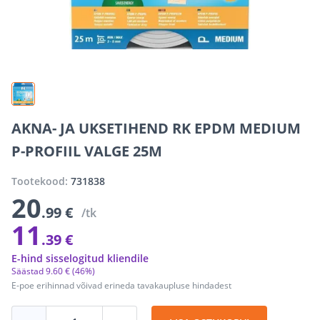
AKNA- JA UKSETIHEND RK EPDM MEDIUM
P-PROFIIL VALGE 25M
Tootekood:
731838
20
.99 €
/tk
11
.39 €
E-hind sisselogitud kliendile
Säästad
9
.
60 €
(46%)
E-poe erihinnad võivad erineda tavakaupluse hindadest