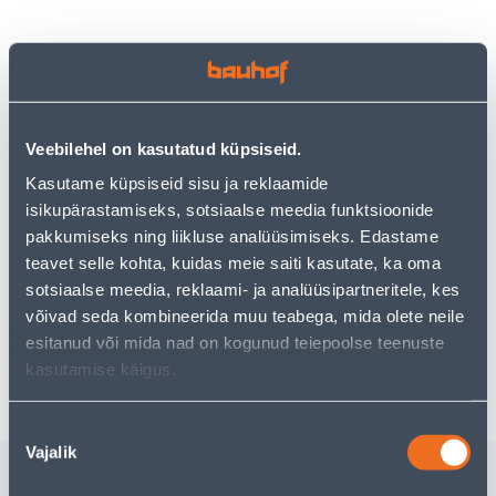
Vaata saadavust
• Mutter M18 ZN DIN 934
Veebilehel on kasutatud küpsiseid.
• Pakis 10 tk.
Kasutame küpsiseid sisu ja reklaamide
• 14-päevane tagastusõigus.
isikupärastamiseks, sotsiaalse meedia funktsioonide
pakkumiseks ning liikluse analüüsimiseks. Edastame
teavet selle kohta, kuidas meie saiti kasutate, ka oma
Eeldatav kojuvedu 3,69 € al. 2-5 tööpäeva
sotsiaalse meedia, reklaami- ja analüüsipartneritele, kes
võivad seda kombineerida muu teabega, mida olete neile
Tarne pakiautomaati al. 2,29 € al. 2-5 tööpäeva
esitanud või mida nad on kogunud teiepoolse teenuste
Poest kätte, alates 10.08.2026
kasutamise käigus.
Nõusoleku
Vajalik
valik
Sarnased tooted