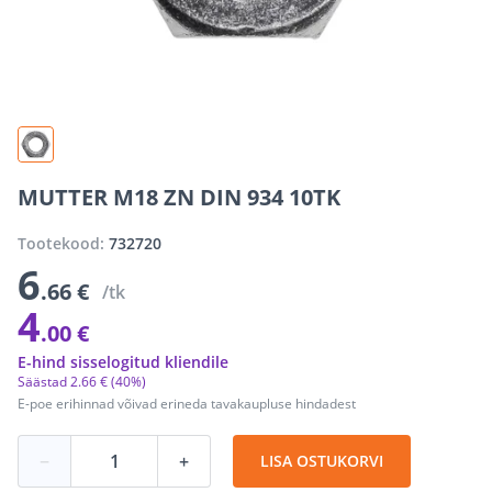
MUTTER M18 ZN DIN 934 10TK
Tootekood:
732720
6
.66 €
/tk
4
.00 €
E-hind sisselogitud kliendile
Säästad
2
.
66 €
(40%)
E-poe erihinnad võivad erineda tavakaupluse hindadest
−
+
LISA OSTUKORVI