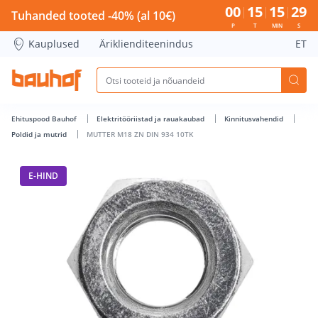
MUTTER M18 ZN DIN 934 10TK - Bauhof has loaded
00
15
15
28
Tuhanded tooted -40% (al 10€)
P
T
MIN
S
Kauplused
Äriklienditeenindus
ET
Ehituspood Bauhof
Elektritööriistad ja rauakaubad
Kinnitusvahendid
Poldid ja mutrid
MUTTER M18 ZN DIN 934 10TK
E-HIND