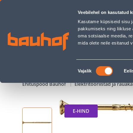
PUIDUKRUVI PEITPEA CLINT 8,0X280/100 TX KOLLANE ZN 5TK
Veebilehel on kasutatud k
Kauplused
Äriklienditeenindus
Klienditeeni
Kasutame küpsiseid sisu j
pakkumiseks ning liikluse 
oma sotsiaalse meedia, re
mida olete neile esitanud
TOOTED
KAMPAANIAD
Nõusoleku
Vajalik
Eeli
valik
Ehituspood Bauhof
Elektritööriistad ja raua
E-HIND