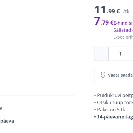
11
.99 €
/tk
7
.79 €
E-hind si
Säästad
E-poe eri
−
Vaata saada
• Puidukruvi pei
• Otsiku tüüp torx
va
• Pakis on 5 tk.
• 14-päevane ta
ööpäeva