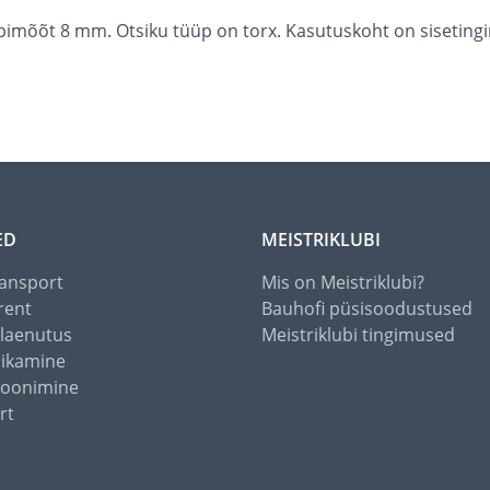
bimõõt 8 mm. Otsiku tüüp on torx. Kasutuskoht on sisetingim
ED
MEISTRIKLUBI
ansport
Mis on Meistriklubi?
rent
Bauhofi püsisoodustused
alaenutus
Meistriklubi tingimused
õikamine
toonimine
rt