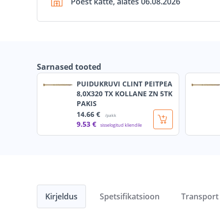
Poest kätte, alates 06.08.2026
Sarnased tooted
PUIDUKRUVI CLINT PEITPEA
8,0X320 TX KOLLANE ZN 5TK
PAKIS
14
.66 €
/pakk
9
.53 €
sisselogitud kliendile
Kirjeldus
Spetsifikatsioon
Transport