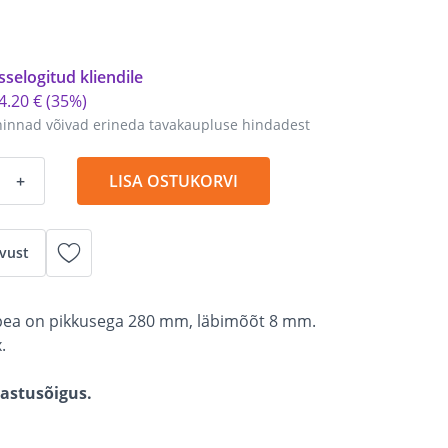
sselogitud kliendile
4
.
20 €
(35%)
hinnad võivad erineda tavakaupluse hindadest
+
LISA OSTUKORVI
vust
tpea on pikkusega 280 mm, läbimõõt 8 mm.
.
gastusõigus.