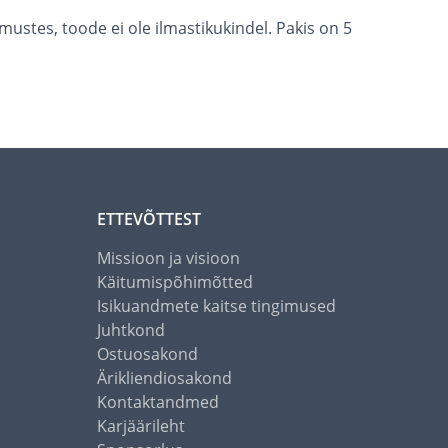
ustes, toode ei ole ilmastikukindel. Pakis on 5
ETTEVÕTTEST
Missioon ja visioon
Käitumispõhimõtted
Isikuandmete kaitse tingimused
Juhtkond
Ostuosakond
Ärikliendiosakond
Kontaktandmed
Karjäärileht