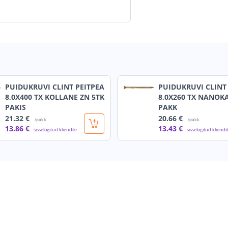
PUIDUKRUVI CLINT PEITPEA
PUIDUKRUVI CLINT
8,0X400 TX KOLLANE ZN 5TK
8,0X260 TX NANOKA
PAKIS
PAKK
21
.32 €
20
.66 €
/pakk
/pakk
13
.86 €
13
.43 €
sisselogitud kliendile
sisselogitud kliendi