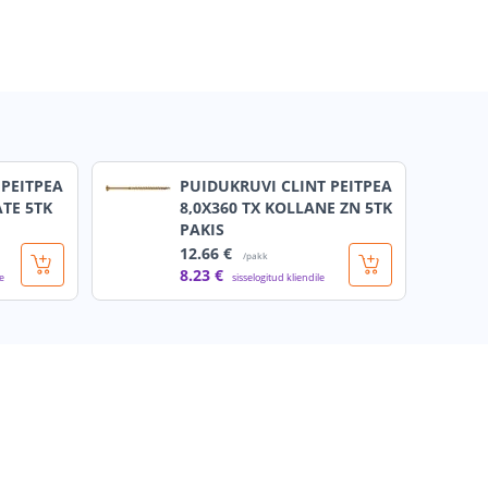
 PEITPEA
PUIDUKRUVI CLINT PEITPEA
TE 5TK
8,0X360 TX KOLLANE ZN 5TK
PAKIS
12
.66 €
/pakk
8
.23 €
le
sisselogitud kliendile