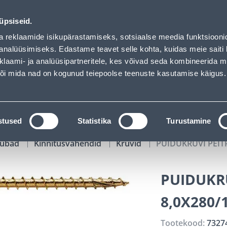
 - Bauhof has loaded
00
15
51
52
Kuni 20% LISAKS koodiga!
P
T
MIN
S
üpsiseid.
ndus
Teenused
Karjäärileht
a reklaamide isikupärastamiseks, sotsiaalse meedia funktsiooni
analüüsimiseks. Edastame teavet selle kohta, kuidas meie saiti 
klaami- ja analüüsipartneritele, kes võivad seda kombineerida 
OTSI
Logi
 või mida nad on kogunud teiepoolse teenuste kasutamise käigus.
KATALOOGID
TÖÖRIISTALAENUTUS
J
stused
Statistika
Turustamine
kaubad
Kinnitusvahendid
Kruvid
PUIDUKRUVI PEITP
PUIDUKRU
8,0X280/
Tootekood:
7327