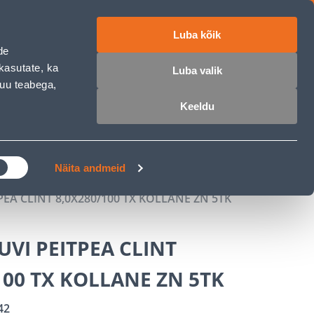
Luba kõik
ET
RU
EN
de
kasutate, ka
Luba valik
muu teabega,
 sisse
Ostunimekiri
Ostukorv
Keeldu
ÄRELMAKS
MEISTRIKLUBI
BLOGI
Näita andmeid
EA CLINT 8,0X280/100 TX KOLLANE ZN 5TK
VI PEITPEA CLINT
100 TX KOLLANE ZN 5TK
42