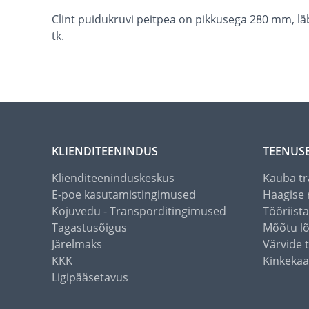
Clint puidukruvi peitpea on pikkusega 280 mm, lä
tk.
KLIENDITEENINDUS
TEENUS
Klienditeeninduskeskus
Kauba tr
E-poe kasutamistingimused
Haagise 
Kojuvedu - Transporditingimused
Tööriist
Tagastusõigus
Mõõtu l
Järelmaks
Värvide 
KKK
Kinkekaa
Ligipääsetavus