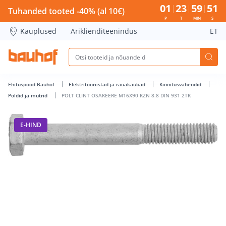
POLT CLINT OSAKEERE M16X90 KZN 8.8 DIN 931 2TK - Bauho
01
23
59
51
Tuhanded tooted -40% (al 10€)
P
T
MIN
S
Kauplused
Äriklienditeenindus
ET
Ehituspood Bauhof
Elektritööriistad ja rauakaubad
Kinnitusvahendid
Poldid ja mutrid
POLT CLINT OSAKEERE M16X90 KZN 8.8 DIN 931 2TK
E-HIND