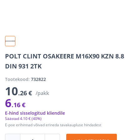
POLT CLINT OSAKEERE M16X90 KZN 8.8
DIN 931 2TK
Tootekood:
732822
10
.26 €
/pakk
6
.16 €
E-hind sisselogitud kliendile
Säästad
4
.
10 €
(40%)
E-poe erihinnad võivad erineda tavakaupluse hindadest