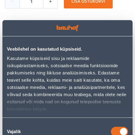
−
+
LISA OSTUKORVI
Vaata saadavust
Veebilehel on kasutatud küpsiseid.
• Polt osakeere pikkusega 90 mm ja läbimõõduga 16
mm.
Kasutame küpsiseid sisu ja reklaamide
• Pakis 2 tk.
isikupärastamiseks, sotsiaalse meedia funktsioonide
• 14-päevane tagastusõigus.
pakkumiseks ning liikluse analüüsimiseks. Edastame
teavet selle kohta, kuidas meie saiti kasutate, ka oma
sotsiaalse meedia, reklaami- ja analüüsipartneritele, kes
Eeldatav kojuvedu 3,69 € al. 2-5 tööpäeva
võivad seda kombineerida muu teabega, mida olete neile
esitanud või mida nad on kogunud teiepoolse teenuste
Tarne pakiautomaati al. 2,29 € al. 2-5 tööpäeva
kasutamise käigus.
Poest kätte, alates 08.08.2026
Nõusoleku
Vajalik
valik