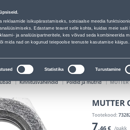
00
04
23
20
Kuni 20% LISAKS koodiga!
P
T
MIN
S
üpsiseid.
ndus
Teenused
Karjäärileht
a reklaamide isikupärastamiseks, sotsiaalse meedia funktsiooni
analüüsimiseks. Edastame teavet selle kohta, kuidas meie saiti 
klaami- ja analüüsipartneritele, kes võivad seda kombineerida 
OTSI
Logi
 või mida nad on kogunud teiepoolse teenuste kasutamise käigus.
KATALOOGID
TÖÖRIISTALAENUTUS
J
stused
Statistika
Turustamine
kaubad
Kinnitusvahendid
Poldid ja mutrid
MUTTER 
MUTTER C
Tootekood:
7328
7
.46 €
/pakk