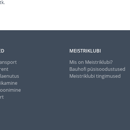
tk.
ED
MEISTRIKLUBI
ansport
Mis on Meistriklubi?
rent
Bauhofi püsisoodustused
alaenutus
Meistriklubi tingimused
õikamine
toonimine
rt