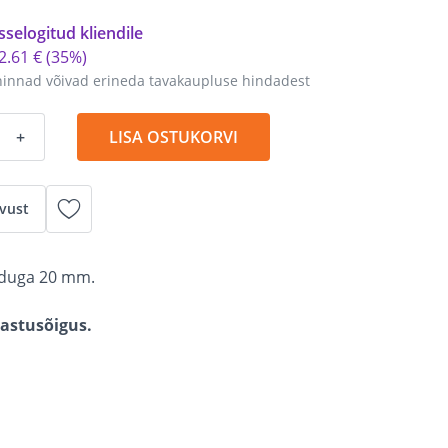
sselogitud kliendile
2
.
61 €
(35%)
hinnad võivad erineda tavakaupluse hindadest
+
LISA OSTUKORVI
vust
õduga 20 mm.
gastusõigus.