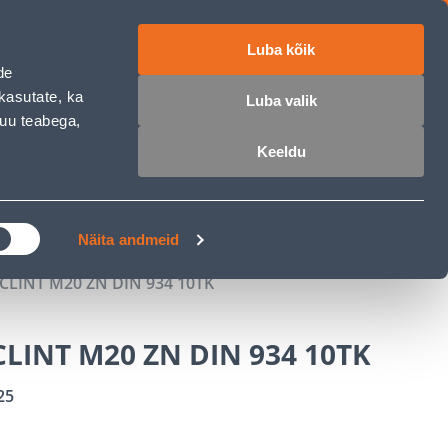
Luba kõik
ET
RU
EN
de
kasutate, ka
Luba valik
muu teabega,
 sisse
Ostunimekiri
Ostukorv
Keeldu
ÄRELMAKS
MEISTRIKLUBI
BLOGI
Näita andmeid
CLINT M20 ZN DIN 934 10TK
LINT M20 ZN DIN 934 10TK
25