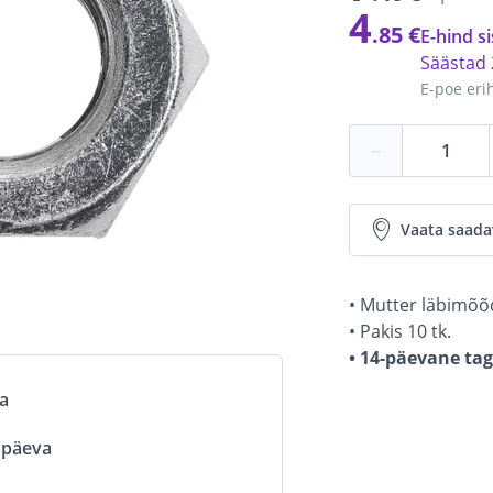
4
.85 €
E-hind si
Säästad
E-poe eri
−
Vaata saada
• Mutter läbimõ
• Pakis 10 tk.
• 14-päevane ta
va
ööpäeva