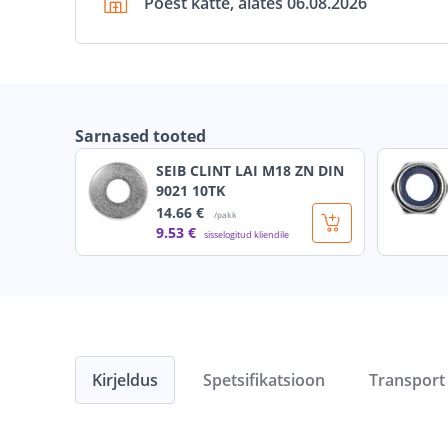
Poest kätte, alates 06.08.2026
Sarnased tooted
SEIB CLINT LAI M18 ZN DIN
9021 10TK
14
.66 €
/pakk
9
.53 €
sisselogitud kliendile
Kirjeldus
Spetsifikatsioon
Transport