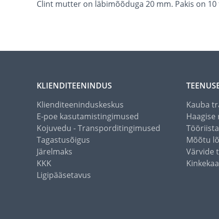
Clint mutter on läbimõõduga 20 mm. Pakis on 10 
KLIENDITEENINDUS
TEENUS
Klienditeeninduskeskus
Kauba tr
E-poe kasutamistingimused
Haagise 
Kojuvedu - Transporditingimused
Tööriist
Tagastusõigus
Mõõtu l
Järelmaks
Värvide 
KKK
Kinkekaa
Ligipääsetavus