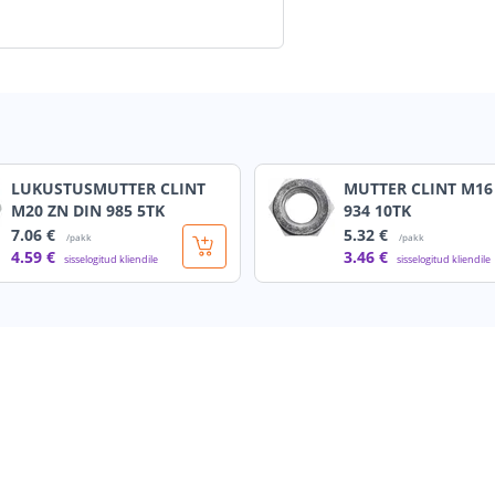
LUKUSTUSMUTTER CLINT
MUTTER CLINT M16
M20 ZN DIN 985 5TK
934 10TK
7
.06 €
5
.32 €
/pakk
/pakk
4
.59 €
3
.46 €
sisselogitud kliendile
sisselogitud kliendile