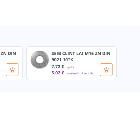
 ZN DIN
SEIB CLINT LAI M16 ZN DIN
9021 10TK
7
.72 €
/pakk
5
.02 €
sisselogitud kliendile