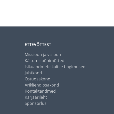
ETTEVÕTTEST
Missioon ja visioon
Käitumispõhimõtted
Isikuandmete kaitse tingimused
Juhtkond
Ostuosakond
Ärikliendiosakond
Kontaktandmed
Karjäärileht
Sponsorlus