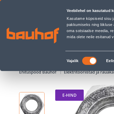
MUTTER CLINT M20 ZN DIN 934 10TK - Bauhof has loaded
Veebilehel on kasutatud k
Kauplused
Äriklienditeenindus
Klienditeeni
Kasutame küpsiseid sisu j
pakkumiseks ning liikluse 
oma sotsiaalse meedia, re
mida olete neile esitanud
TOOTED
KAMPAANIAD
Nõusoleku
Vajalik
Eeli
valik
Ehituspood Bauhof
Elektritööriistad ja raua
E-HIND