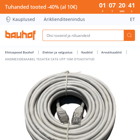
ANDMESIDEKAABEL TESATEK CAT6 UTP 10M OTSASTATUD - B
01
07
20
41
Tuhanded tooted -40% (al 10€)
P
T
MIN
S
Kauplused
Äriklienditeenindus
ET
Ehituspood Bauhof
Elekter ja valgustus
Kaablid
Arvutikaablid
ANDMESIDEKAABEL TESATEK CAT6 UTP 10M OTSASTATUD