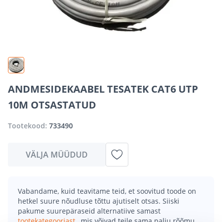
ANDMESIDEKAABEL TESATEK CAT6 UTP
10M OTSASTATUD
Tootekood:
733490
VÄLJA MÜÜDUD
Vabandame, kuid teavitame teid, et soovitud toode on
hetkel suure nõudluse tõttu ajutiselt otsas. Siiski
pakume suurepäraseid alternatiive samast
tootekategooriast
, mis võivad teile sama palju rõõmu