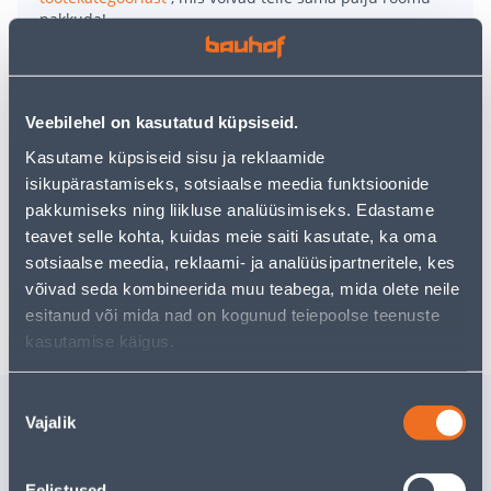
pakkuda!
Teie ostlemisrõõm ei pea aga siin lõppema - oma
uurimistööd saate jätkata, naastes
avalehele
või
kasutades meie võimsat otsingufunktsiooni, et leida
veelgi meelepärasemad valikuid. Head ostlemist!
Veebilehel on kasutatud küpsiseid.
Kasutame küpsiseid sisu ja reklaamide
• Otsastatud andmesidekaabel.
isikupärastamiseks, sotsiaalse meedia funktsioonide
• Kogus 10 m.
pakkumiseks ning liikluse analüüsimiseks. Edastame
• 14-päevane tagastusõigus.
teavet selle kohta, kuidas meie saiti kasutate, ka oma
sotsiaalse meedia, reklaami- ja analüüsipartneritele, kes
võivad seda kombineerida muu teabega, mida olete neile
Tarne pole võimalik
esitanud või mida nad on kogunud teiepoolse teenuste
kasutamise käigus.
Nõusoleku
Sarnased tooted
Vajalik
valik
KAABEL TESATEK CAT6
KÜTTEKA
UTP HALL 305M
VEETORU
THERMOP
Eelistused