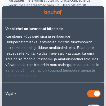
kasutades meie võimsat otsingufunktsiooni, et leida
veelgi meelepärasemad valikuid. Head ostlemist!
• Granuleeritud NPK väetis väävliga aiakultuuride
suviseks ja sügiseseks väetamiseks.
Veebilehel on kasutatud küpsiseid.
• Sobib kõikide mitmeaastaste aiakultuuride nagu
Kasutame küpsiseid sisu ja reklaamide
viljapuud ja -põõsad, püsikud, ilupuud ja -põõsad ning
isikupärastamiseks, sotsiaalse meedia funktsioonide
muru väetamiseks.
pakkumiseks ning liikluse analüüsimiseks. Edastame
• Kogus on 20 kg.
teavet selle kohta, kuidas meie saiti kasutate, ka oma
• 14-päevane tagastusõigus.
sotsiaalse meedia, reklaami- ja analüüsipartneritele, kes
võivad seda kombineerida muu teabega, mida olete neile
Tarne pole võimalik
esitanud või mida nad on kogunud teiepoolse teenuste
kasutamise käigus.
Nõusoleku
Sarnased tooted
Vajalik
valik
AIA ÜLDVÄETIS
SÜGISENE
ECOFERTIS ORGAANILINE
BALTIC A