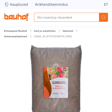
SÜGIS- JA ISTUTUSVÄETIS 20KG - Bauhof has loaded
Kauplused
Äriklienditeenindus
ET
Ehituspood Bauhof
Aed ja aiatehnika
Väetised
Universaalväetised
SÜGIS- JA ISTUTUSVÄETIS 20KG