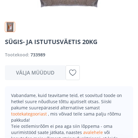
SÜGIS- JA ISTUTUSVÄETIS 20KG
Tootekood:
733989
VÄLJA MÜÜDUD
Vabandame, kuid teavitame teid, et soovitud toode on
hetkel suure nõudluse tõttu ajutiselt otsas. Siiski
pakume suurepäraseid alternatiive samast
tootekategooriast
, mis võivad teile sama palju rõõmu
pakkuda!
Teie ostlemisrõõm ei pea aga siin lõppema - oma
uurimistööd saate jätkata, naastes
avalehele
või