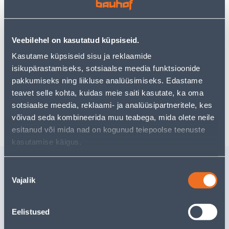
Teie ostlemisrõõm ei pea aga siin lõppema - oma
uurimistööd saate jätkata, naastes
avalehele
või
kasutades meie võimsat otsingufunktsiooni, et leida
veelgi meelepärasemad valikuid. Head ostlemist!
Veebilehel on kasutatud küpsiseid.
Kasutame küpsiseid sisu ja reklaamide
• Metallipuur 17 x 184 mm.
isikupärastamiseks, sotsiaalse meedia funktsioonide
• 14-päevane tagastusõigus.
pakkumiseks ning liikluse analüüsimiseks. Edastame
teavet selle kohta, kuidas meie saiti kasutate, ka oma
sotsiaalse meedia, reklaami- ja analüüsipartneritele, kes
Tarne pole võimalik
võivad seda kombineerida muu teabega, mida olete neile
esitanud või mida nad on kogunud teiepoolse teenuste
kasutamise käigus.
Sarnased tooted
Nõusoleku
SAHTLISIINID SUKI
TORUVÕT
Vajalik
valik
LAAGRITEL 17X182MM
17X19M
OSALISELT AVANEVAD ZN
11
.99 €
6
.66 €
Eelistused
/tk
/tk
7
.79 €
4
.33 €
sisselogitud kliendile
sisselogitud kl