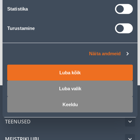
Statistika
Turustamine
Kirjeldus
Spetsifikatsioon
Näita andmeid
Transport
Luba kõik
Luba valik
KLIENDITEENINDUS
Keeldu
TEENUSED
MEISTRIKLUBI