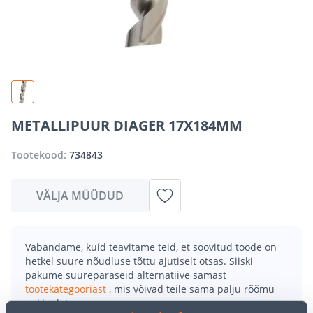
METALLIPUUR DIAGER 17X184MM
Tootekood:
734843
VÄLJA MÜÜDUD
Vabandame, kuid teavitame teid, et soovitud toode on
hetkel suure nõudluse tõttu ajutiselt otsas. Siiski
pakume suurepäraseid alternatiive samast
tootekategooriast
, mis võivad teile sama palju rõõmu
pakkuda!