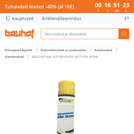
JÄÄSULATAJA AUTOKLAASILE BOTTARI 400ML - Bauhof has l
00
16
51
22
Tuhanded tooted -40% (al 10€)
P
T
MIN
S
Kauplused
Äriklienditeenindus
ET
Ehituspood Bauhof
Elektritööriistad ja rauakaubad
Autokaubad
Autotarvikud
JÄÄSULATAJA AUTOKLAASILE BOTTARI 400ML