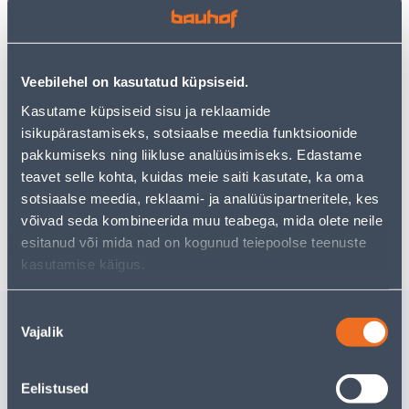
pakkuda!
Teie ostlemisrõõm ei pea aga siin lõppema - oma
uurimistööd saate jätkata, naastes
avalehele
või
kasutades meie võimsat otsingufunktsiooni, et leida
Veebilehel on kasutatud küpsiseid.
veelgi meelepärasemad valikuid. Head ostlemist!
Kasutame küpsiseid sisu ja reklaamide
isikupärastamiseks, sotsiaalse meedia funktsioonide
• Jääsulataja autoklaasile 400 ml.
pakkumiseks ning liikluse analüüsimiseks. Edastame
• 14-päevane tagastusõigus.
teavet selle kohta, kuidas meie saiti kasutate, ka oma
sotsiaalse meedia, reklaami- ja analüüsipartneritele, kes
võivad seda kombineerida muu teabega, mida olete neile
Tarne pole võimalik
esitanud või mida nad on kogunud teiepoolse teenuste
kasutamise käigus.
Nõusoleku
Sarnased tooted
Vajalik
valik
JÄÄSULATAJA PIHUSTIGA
KÄIVITU
BOTTARI -25°C 500ML
BOTTARI
Eelistused
Tarne pole võimalik
11
.99 €
/t