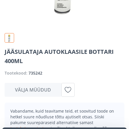
JÄÄSULATAJA AUTOKLAASILE BOTTARI
400ML
Tootekood:
735242
VÄLJA MÜÜDUD
Vabandame, kuid teavitame teid, et soovitud toode on
hetkel suure nõudluse tõttu ajutiselt otsas. Siiski
pakume suurepäraseid alternatiive samast
tootekategooriast
, mis võivad teile sama palju rõõmu