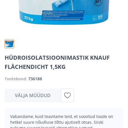
HÜDROISOLATSIOONIMASTIK KNAUF
FLÄCHENDICHT 1,5KG
Tootekood:
736188
VÄLJA MÜÜDUD
Vabandame, kuid teavitame teid, et soovitud toode on
hetkel suure nõudluse tõttu ajutiselt otsas. Siiski
pakume suurepäraseid alternatiive samast