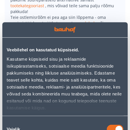
tootekategooriast
, mis võivad teile sama palju rõõmu
pakkuda!
Teie ostlemisrõõm ei pea aga siin lõppema - oma
uurimistööd saate jätkata, naastes
avalehele
või
kasutades meie võimsat otsingufunktsiooni, et leida
veelgi meelepärasemad valikuid. Head ostlemist!
Veebilehel on kasutatud küpsiseid.
• Hüdroisolatsioonmastiks keraamiliste plaatide aluste
Kasutame küpsiseid sisu ja reklaamide
seina- ja põrandapindade kaitsmiseks niiskuse
isikupärastamiseks, sotsiaalse meedia funktsioonide
sissetungimise eest sisetöödel.
pakkumiseks ning liikluse analüüsimiseks. Edastame
• Nakkub hästi kõikide tavapäraste ehituses esinevate
teavet selle kohta, kuidas meie saiti kasutate, ka oma
aluspindadega.
sotsiaalse meedia, reklaami- ja analüüsipartneritele, kes
• Väga elastne, sobib kasutamiseks ka põrandaküttel.
võivad seda kombineerida muu teabega, mida olete neile
• Kogus 1,5 kg.
esitanud või mida nad on kogunud teiepoolse teenuste
• 14-päevane tagastusõigus.
kasutamise käigus.
Tarne pole võimalik
Nõusoleku
Vajalik