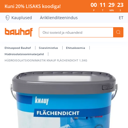
HÜDROISOLATSIOONIMASTIK KNAUF FLÄCHENDICHT 1,5KG - 
00
11
29
22
Kuni 20% LISAKS koodiga!
P
T
MIN
S
Kauplused
Äriklienditeenindus
ET
Ehituspood Bauhof
Siseviimistlus
Ehituskeemia
Hüdroisolatsioonimaterjalid
HÜDROISOLATSIOONIMASTIK KNAUF FLÄCHENDICHT 1,5KG