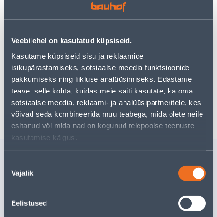
Teie ostlemisrõõm ei pea aga siin lõppema - oma
uurimistööd saate jätkata, naastes
avalehele
või
kasutades meie võimsat otsingufunktsiooni, et leida
veelgi meelepärasemad valikuid. Head ostlemist!
Veebilehel on kasutatud küpsiseid.
Kasutame küpsiseid sisu ja reklaamide
• Kivipuur 10 x 160 mm.
isikupärastamiseks, sotsiaalse meedia funktsioonide
• 14-päevane tagastusõigus.
pakkumiseks ning liikluse analüüsimiseks. Edastame
teavet selle kohta, kuidas meie saiti kasutate, ka oma
sotsiaalse meedia, reklaami- ja analüüsipartneritele, kes
Tarne pole võimalik
võivad seda kombineerida muu teabega, mida olete neile
esitanud või mida nad on kogunud teiepoolse teenuste
kasutamise käigus.
Sarnased tooted
Nõusoleku
HÕÕRUTIKATE SUKI
HÕÕRUTI
Vajalik
valik
KUMM 14X28CM 10MM
14X28CM
Eelistused
7
.99 €
14
.66 €
/tk
/t
5
.19 €
9
.53 €