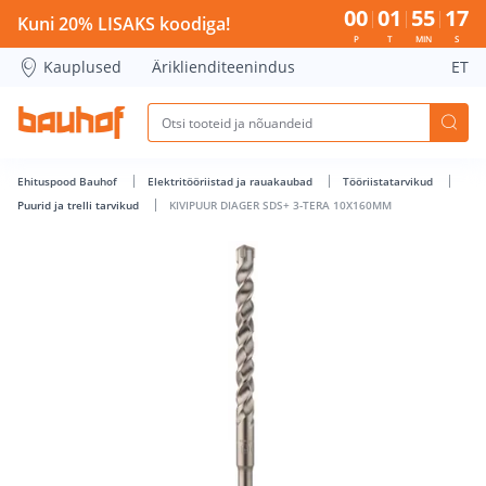
KIVIPUUR DIAGER SDS+ 3-TERA 10X160MM - Bauhof has loa
00
01
55
17
Kuni 20% LISAKS koodiga!
P
T
MIN
S
Kauplused
Äriklienditeenindus
ET
Ehituspood Bauhof
Elektritööriistad ja rauakaubad
Tööriistatarvikud
Puurid ja trelli tarvikud
KIVIPUUR DIAGER SDS+ 3-TERA 10X160MM