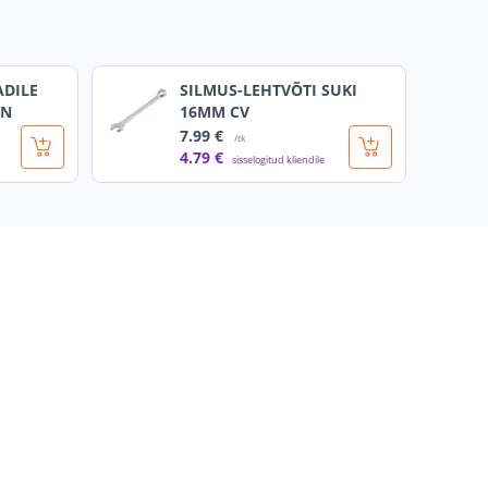
ADILE
SILMUS-LEHTVÕTI SUKI
ZN
16MM CV
7
.99 €
/tk
4
.79 €
sisselogitud kliendile