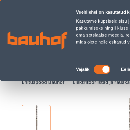
KIVIPUUR DIAGER SDS+ 3-TERA 16X610MM - Bauhof has loa
Veebilehel on kasutatud k
Kauplused
Äriklienditeenindus
Klienditeeni
Kasutame küpsiseid sisu j
pakkumiseks ning liikluse 
oma sotsiaalse meedia, re
mida olete neile esitanud
TOOTED
KAMPAANIAD
Nõusoleku
Vajalik
Eeli
valik
Ehituspood Bauhof
Elektritööriistad ja raua