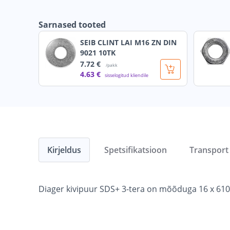
Sarnased tooted
SEIB CLINT LAI M16 ZN DIN
9021 10TK
7
.72 €
/pakk
4
.63 €
sisselogitud kliendile
Kirjeldus
Spetsifikatsioon
Transport
Diager kivipuur SDS+ 3-tera on mõõduga 16 x 61