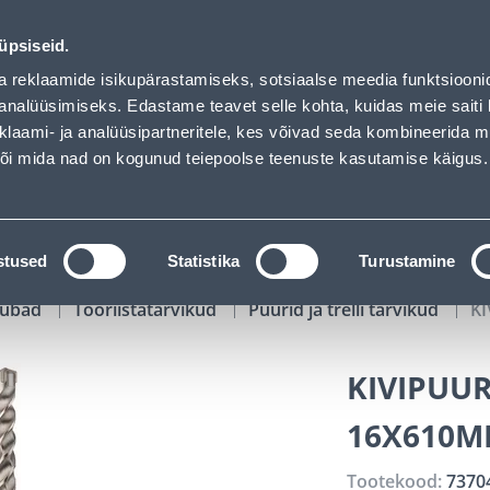
ded
01
13
11
16
Tuhanded tooted -40% (al 10€)
P
T
MIN
S
üpsiseid.
ndus
Teenused
Karjäärileht
a reklaamide isikupärastamiseks, sotsiaalse meedia funktsiooni
analüüsimiseks. Edastame teavet selle kohta, kuidas meie saiti 
klaami- ja analüüsipartneritele, kes võivad seda kombineerida 
OTSI
Logi
 või mida nad on kogunud teiepoolse teenuste kasutamise käigus.
KATALOOGID
TÖÖRIISTALAENUTUS
J
stused
Statistika
Turustamine
kaubad
Tööriistatarvikud
Puurid ja trelli tarvikud
K
KIVIPUUR
16X610
Tootekood:
7370