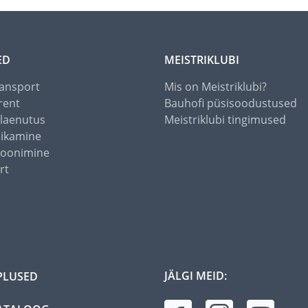
ED
MEISTRIKLUBI
ansport
Mis on Meistriklubi?
rent
Bauhofi püsisoodustused
alaenutus
Meistriklubi tingimused
õikamine
toonimine
rt
JÄLGI MEID:
PLUSED