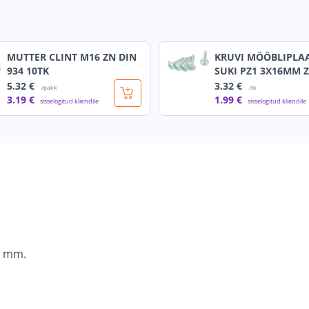
MUTTER CLINT M16 ZN DIN
KRUVI MÖÖBLIPLA
934 10TK
SUKI PZ1 3X16MM 
5
.32 €
3
.32 €
/pakk
/tk
3
.19 €
1
.99 €
sisselogitud kliendile
sisselogitud kliendile
0 mm.