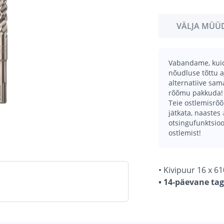
VÄLJA MÜÜ
Vabandame, kuid 
nõudluse tõttu a
alternatiive sa
rõõmu pakkuda!
Teie ostlemisrõ
jätkata, naastes
otsingufunktsioo
ostlemist!
• Kivipuur 16 x 6
• 14-päevane ta