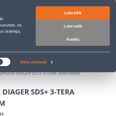
Luba kõik
ET
RU
EN
de
kasutate, ka
Luba valik
muu teabega,
 sisse
Ostunimekiri
Ostukorv
Keeldu
ÄRELMAKS
MEISTRIKLUBI
BLOGI
Näita andmeid
IVIPUUR DIAGER SDS+ 3-TERA 16X610MM
 DIAGER SDS+ 3-TERA
MM
44