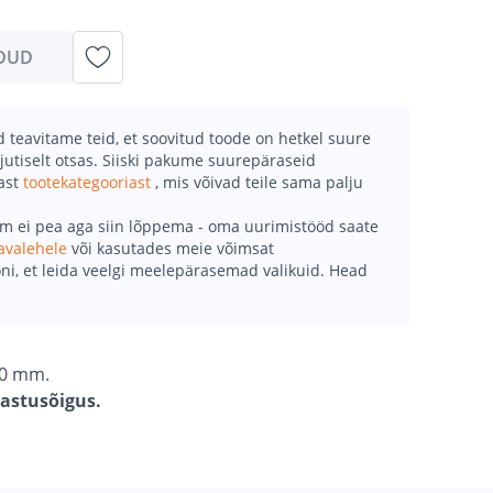
DUD
teavitame teid, et soovitud toode on hetkel suure
jutiselt otsas. Siiski pakume suurepäraseid
mast
tootekategooriast
, mis võivad teile sama palju
õm ei pea aga siin lõppema - oma uurimistööd saate
avalehele
või kasutades meie võimsat
ni, et leida veelgi meelepärasemad valikuid. Head
10 mm.
gastusõigus.