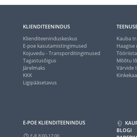
KLIENDITEENINDUS
TEENUS
Klienditeeninduskeskus
Kauba tr
E-poe kasutamistingimused
Haagise 
Kojuvedu - Transporditingimused
Tööriist
Tagastusõigus
Mõõtu l
Järelmaks
Värvide 
KKK
Kinkekaa
Ligipääsetavus
E-POE KLIENDITEENINDUS
KAU
BLOGI
E-R 8:00-17:00