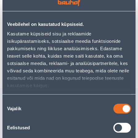
Teie ostlemisrõõm ei pea aga siin lõppema - oma
uurimistööd saate jätkata, naastes
avalehele
või
kasutades meie võimsat otsingufunktsiooni, et leida
veelgi meelepärasemad valikuid. Head ostlemist!
Veebilehel on kasutatud küpsiseid.
Kasutame küpsiseid sisu ja reklaamide
• Klaasipuur 6 x 80 mm.
isikupärastamiseks, sotsiaalse meedia funktsioonide
• 14-päevane tagastusõigus.
pakkumiseks ning liikluse analüüsimiseks. Edastame
teavet selle kohta, kuidas meie saiti kasutate, ka oma
sotsiaalse meedia, reklaami- ja analüüsipartneritele, kes
Tarne pole võimalik
võivad seda kombineerida muu teabega, mida olete neile
esitanud või mida nad on kogunud teiepoolse teenuste
kasutamise käigus.
Sarnased tooted
Nõusoleku
MÖÖBLI ÜHENDUSKRUVI
PUIDUKR
Vajalik
valik
SUKI M6X80MM
PEITPEA
RUSPERT 
6
.39 €
19
.72 €
Eelistused
/tk
/
3
.83 €
11
.83 €
sisselogitud kliendile
sisselogitud kl