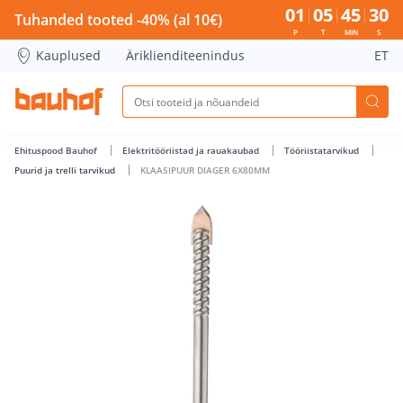
KLAASIPUUR DIAGER 6X80MM - Bauhof has loaded
01
05
45
30
Tuhanded tooted -40% (al 10€)
P
T
MIN
S
Kauplused
Äriklienditeenindus
ET
Ehituspood Bauhof
Elektritööriistad ja rauakaubad
Tööriistatarvikud
Puurid ja trelli tarvikud
KLAASIPUUR DIAGER 6X80MM