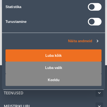
Statistika
Turustamine
Kirjeldus
Spetsifikatsioon
Näita andmeid
Transport
Luba kõik
Luba valik
KLIENDITEENINDUS
Keeldu
TEENUSED
MEISTRIKLUBI