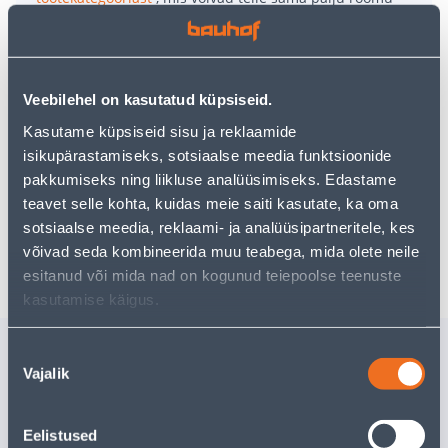
pakkuda!
Teie ostlemisrõõm ei pea aga siin lõppema - oma
uurimistööd saate jätkata, naastes
avalehele
või
kasutades meie võimsat otsingufunktsiooni, et leida
veelgi meelepärasemad valikuid. Head ostlemist!
Veebilehel on kasutatud küpsiseid.
Kasutame küpsiseid sisu ja reklaamide
isikupärastamiseks, sotsiaalse meedia funktsioonide
• Metallipuur.
• Pakis on 1 tk.
pakkumiseks ning liikluse analüüsimiseks. Edastame
• 14-päevane tagastusõigus.
teavet selle kohta, kuidas meie saiti kasutate, ka oma
sotsiaalse meedia, reklaami- ja analüüsipartneritele, kes
Tarne pole võimalik
võivad seda kombineerida muu teabega, mida olete neile
esitanud või mida nad on kogunud teiepoolse teenuste
kasutamise käigus.
Sarnased tooted
Nõusoleku
Vajalik
valik
LÕIKEKETAS SPECIALIST+
LÕIKEKET
115X1,0X22 METAL/INOX
125X1,0X
10TK
Eelistused
Tarne pole võimalik
Tarne pole v