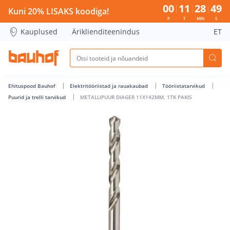
METALLIPUUR DIAGER 11X142MM, 1TK PAKIS - Bauhof has l
00
11
28
49
Kuni 20% LISAKS koodiga!
P
T
MIN
S
Kauplused
Äriklienditeenindus
ET
Ehituspood Bauhof
Elektritööriistad ja rauakaubad
Tööriistatarvikud
Puurid ja trelli tarvikud
METALLIPUUR DIAGER 11X142MM, 1TK PAKIS