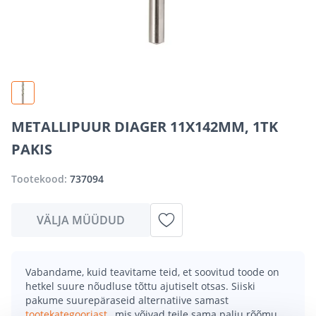
METALLIPUUR DIAGER 11X142MM, 1TK
PAKIS
Tootekood:
737094
VÄLJA MÜÜDUD
Vabandame, kuid teavitame teid, et soovitud toode on
hetkel suure nõudluse tõttu ajutiselt otsas. Siiski
pakume suurepäraseid alternatiive samast
tootekategooriast
, mis võivad teile sama palju rõõmu