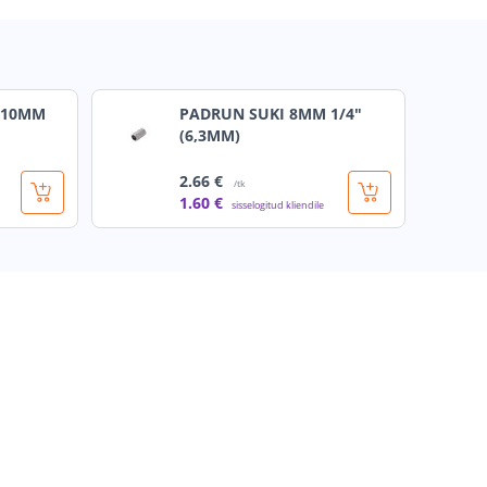
8-10MM
PADRUN SUKI 8MM 1/4"
(6,3MM)
2
.66 €
/tk
1
.60 €
sisselogitud kliendile