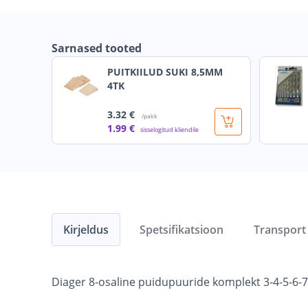
Sarnased tooted
PUITKIILUD SUKI 8,5MM
4TK
3
.32 €
/pakk
1
.99 €
sisselogitud kliendile
Kirjeldus
Spetsifikatsioon
Transport
Diager 8-osaline puidupuuride komplekt 3-4-5-6-