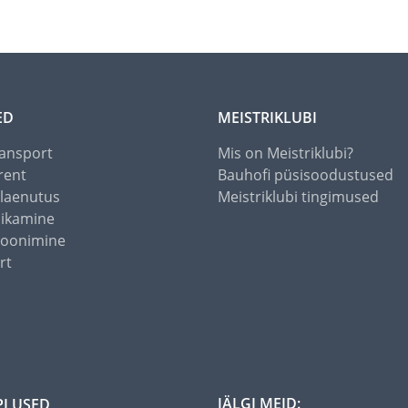
ED
MEISTRIKLUBI
ansport
Mis on Meistriklubi?
rent
Bauhofi püsisoodustused
alaenutus
Meistriklubi tingimused
õikamine
toonimine
rt
JÄLGI MEID:
PLUSED