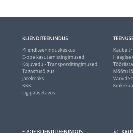
KLIENDITEENINDUS
TEENUS
Klienditeeninduskeskus
Kauba tr
E-poe kasutamistingimused
Haagise 
Kojuvedu - Transporditingimused
Tööriist
Tagastusõigus
Mõõtu l
Järelmaks
Värvide 
KKK
Kinkekaa
Ligipääsetavus
E-POE KLIENDITEENINDUS
KAU