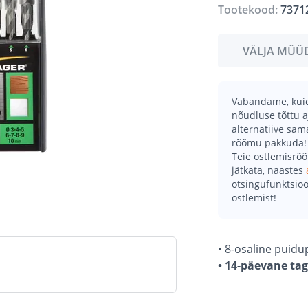
Tootekood:
7371
VÄLJA MÜÜ
Vabandame, kuid 
nõudluse tõttu a
alternatiive sa
rõõmu pakkuda!
Teie ostlemisrõ
jätkata, naastes
otsingufunktsioo
ostlemist!
• 8-osaline puid
• 14-päevane ta