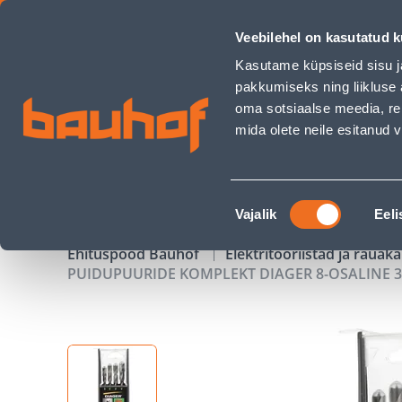
PUIDUPUURIDE KOMPLEKT DIAGER 8-OSALINE 3-4-5-6-7-8-9-
Veebilehel on kasutatud k
Kauplused
Äriklienditeenindus
Klienditeeni
Kasutame küpsiseid sisu j
pakkumiseks ning liikluse 
oma sotsiaalse meedia, re
mida olete neile esitanud
TOOTED
KAMPAANIAD
Nõusoleku
Vajalik
Eeli
valik
Ehituspood Bauhof
Elektritööriistad ja raua
PUIDUPUURIDE KOMPLEKT DIAGER 8-OSALINE 3-