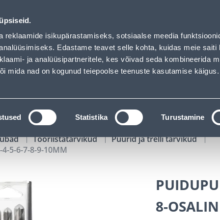
10MM - Bauhof has loaded
01
16
37
32
Tuhanded tooted -40% (al 10€)
P
T
MIN
S
üpsiseid.
ndus
Teenused
Karjäärileht
a reklaamide isikupärastamiseks, sotsiaalse meedia funktsiooni
analüüsimiseks. Edastame teavet selle kohta, kuidas meie saiti 
klaami- ja analüüsipartneritele, kes võivad seda kombineerida 
OTSI
Logi
 või mida nad on kogunud teiepoolse teenuste kasutamise käigus.
KATALOOGID
TÖÖRIISTALAENUTUS
J
stused
Statistika
Turustamine
kaubad
Tööriistatarvikud
Puurid ja trelli tarvikud
4-5-6-7-8-9-10MM
PUIDUPU
8-OSALIN