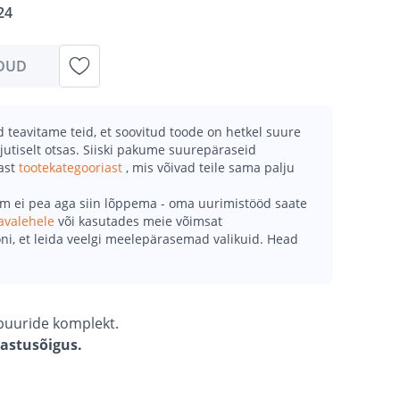
24
DUD
teavitame teid, et soovitud toode on hetkel suure
jutiselt otsas. Siiski pakume suurepäraseid
mast
tootekategooriast
, mis võivad teile sama palju
õm ei pea aga siin lõppema - oma uurimistööd saate
avalehele
või kasutades meie võimsat
ni, et leida veelgi meelepärasemad valikuid. Head
upuuride komplekt.
gastusõigus.