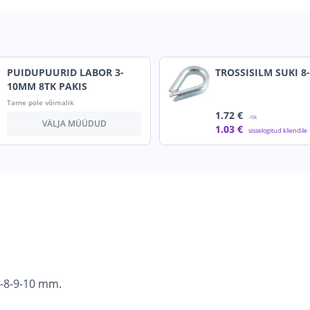
PUIDUPUURID LABOR 3-
TROSSISILM SUKI 
10MM 8TK PAKIS
Tarne pole võimalik
1
.72 €
/tk
VÄLJA MÜÜDUD
1
.03 €
sisselogitud kliendile
7-8-9-10 mm.