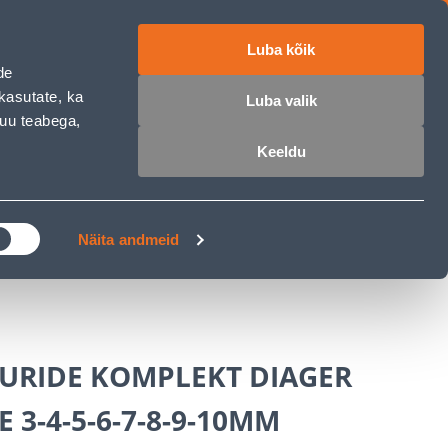
Luba kõik
ET
RU
EN
de
kasutate, ka
Luba valik
muu teabega,
 sisse
Ostunimekiri
Ostukorv
Keeldu
ÄRELMAKS
MEISTRIKLUBI
BLOGI
Näita andmeid
URIDE KOMPLEKT DIAGER
E 3-4-5-6-7-8-9-10MM