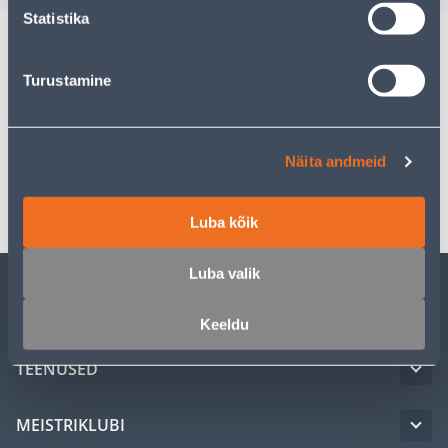
Statistika
Kirjeldus
Turustamine
Spetsifikatsioon
Näita andmeid
Transport
Luba kõik
Luba valik
KLIENDITEENINDUS
Keeldu
TEENUSED
MEISTRIKLUBI