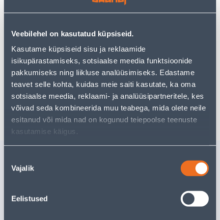
Teie ostlemisrõõm ei pea aga siin lõppema - oma
uurimistööd saate jätkata, naastes
avalehele
või
kasutades meie võimsat otsingufunktsiooni, et leida
veelgi meelepärasemad valikuid. Head ostlemist!
Veebilehel on kasutatud küpsiseid.
Kasutame küpsiseid sisu ja reklaamide
isikupärastamiseks, sotsiaalse meedia funktsioonide
• Puidupuur läbimõõduga 7 mm.
pakkumiseks ning liikluse analüüsimiseks. Edastame
• 14-päevane tagastusõigus.
teavet selle kohta, kuidas meie saiti kasutate, ka oma
sotsiaalse meedia, reklaami- ja analüüsipartneritele, kes
Tarne pole võimalik
võivad seda kombineerida muu teabega, mida olete neile
esitanud või mida nad on kogunud teiepoolse teenuste
kasutamise käigus.
Sarnased tooted
Nõusoleku
Vajalik
valik
PADRUN SUKI 8MM 1/4"
PADRUN 
(6,3MM)
1/4" (6,
2
.66 €
3
.59 €
/tk
/tk
Eelistused
1
.60 €
2
.15 €
sisselogitud kliendile
sisselogitud kl