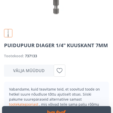
PUIDUPUUR DIAGER 1/4" KUUSKANT 7MM
Tootekood:
737133
VÄLJA MÜÜDUD
Vabandame, kuid teavitame teid, et soovitud toode on
hetkel suure nõudluse tõttu ajutiselt otsas. Siiski
pakume suurepäraseid alternatiive samast
tootekategooriast
, mis võivad teile sama palju rõõmu
pakkuda!