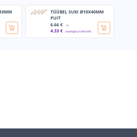
 10MM
TÜÜBEL SUKI Ø10X40MM
PUIT
6
.66 €
/tk
4
.33 €
sisselogitud kliendile