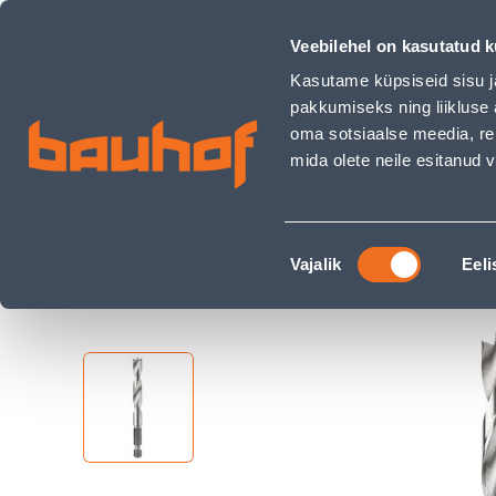
PUIDUPUUR DIAGER 1/4&quot; KUUSKANT 10MM - Bauhof h
Kauplused
Äriklienditeenindus
Klienditeeni
Veebilehel on kasutatud k
Kasutame küpsiseid sisu j
pakkumiseks ning liikluse 
oma sotsiaalse meedia, re
mida olete neile esitanud
TOOTED
KAMPAANIAD
Nõusoleku
Ehituspood Bauhof
Elektritööriistad ja raua
Vajalik
Eeli
valik