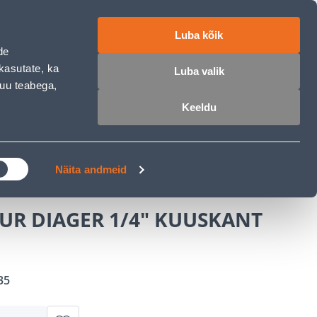
ET
RU
EN
Luba kõik
de
 sisse
Ostunimekiri
Ostukorv
kasutate, ka
Luba valik
muu teabega,
Keeldu
ÄRELMAKS
MEISTRIKLUBI
BLOGI
UIDUPUUR DIAGER 1/4" KUUSKANT 10MM
Näita andmeid
UR DIAGER 1/4" KUUSKANT
35