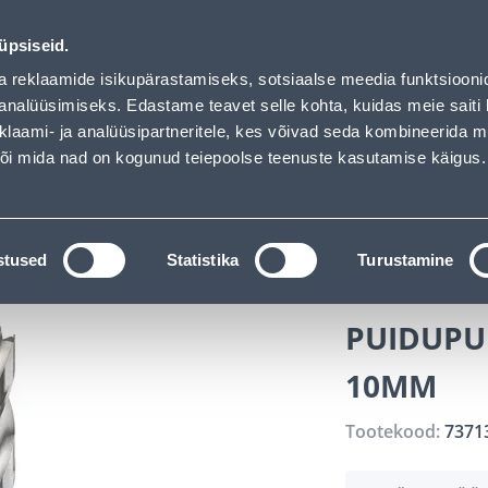
as loaded
ndus
Teenused
Karjäärileht
üpsiseid.
a reklaamide isikupärastamiseks, sotsiaalse meedia funktsiooni
OTSI
Logi
analüüsimiseks. Edastame teavet selle kohta, kuidas meie saiti 
klaami- ja analüüsipartneritele, kes võivad seda kombineerida 
 või mida nad on kogunud teiepoolse teenuste kasutamise käigus.
KATALOOGID
TÖÖRIISTALAENUTUS
J
kaubad
Tööriistatarvikud
Puurid ja trelli tarvikud
P
stused
Statistika
Turustamine
PUIDUPU
10MM
Tootekood:
7371