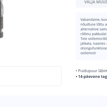
VÄLJA MÜÜ
Vabandame, kuid 
nõudluse tõttu a
alternatiive sa
rõõmu pakkuda!
Teie ostlemisrõ
jätkata, naastes
otsingufunktsioo
ostlemist!
• Puidupuur läb
• 14-päevane ta