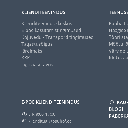
KLIENDITEENINDUS
TEENUS
Klienditeeninduskeskus
Kauba tr
E-poe kasutamistingimused
Haagise 
Kojuvedu - Transporditingimused
Tööriist
Tagastusõigus
Mõõtu l
Järelmaks
Värvide 
KKK
Kinkekaa
Ligipääsetavus
E-POE KLIENDITEENINDUS
KAU
BLOGI
E-R 8:00-17:00
PABERK
klienditugi@bauhof.ee