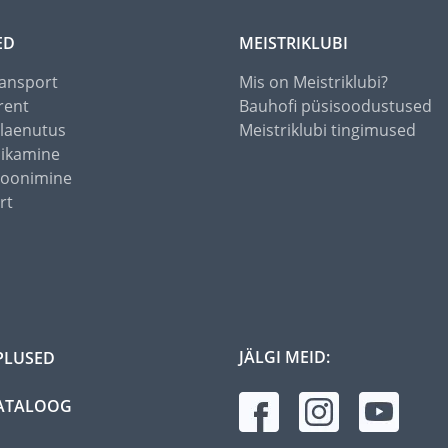
ED
MEISTRIKLUBI
ansport
Mis on Meistriklubi?
rent
Bauhofi püsisoodustused
alaenutus
Meistriklubi tingimused
õikamine
toonimine
rt
JÄLGI MEID:
PLUSED
ATALOOG