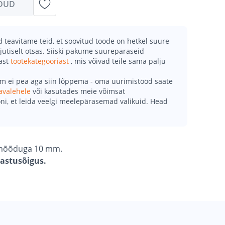
DUD
teavitame teid, et soovitud toode on hetkel suure
jutiselt otsas. Siiski pakume suurepäraseid
mast
tootekategooriast
, mis võivad teile sama palju
õm ei pea aga siin lõppema - oma uurimistööd saate
avalehele
või kasutades meie võimsat
ni, et leida veelgi meelepärasemad valikuid. Head
imõõduga 10 mm.
gastusõigus.