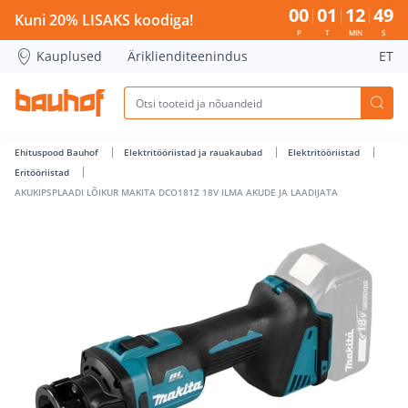
AKUKIPSPLAADI LÕIKUR MAKITA DCO181Z 18V ILMA AKUDE JA
00
01
12
49
Kuni 20% LISAKS koodiga!
P
T
MIN
S
Kauplused
Äriklienditeenindus
ET
Ehituspood Bauhof
Elektritööriistad ja rauakaubad
Elektritööriistad
Eritööriistad
AKUKIPSPLAADI LÕIKUR MAKITA DCO181Z 18V ILMA AKUDE JA LAADIJATA