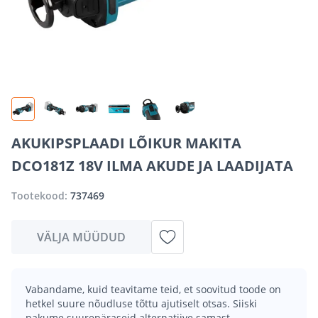
AKUKIPSPLAADI LÕIKUR MAKITA
DCO181Z 18V ILMA AKUDE JA LAADIJATA
Tootekood:
737469
VÄLJA MÜÜDUD
Vabandame, kuid teavitame teid, et soovitud toode on
hetkel suure nõudluse tõttu ajutiselt otsas. Siiski
pakume suurepäraseid alternatiive samast