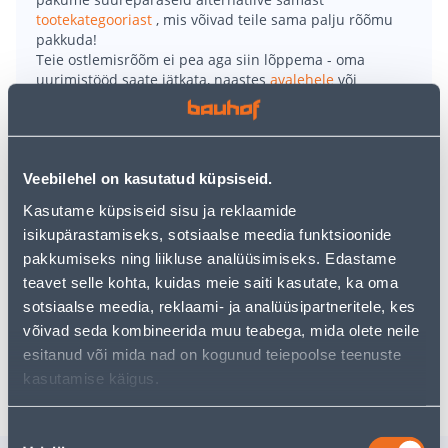
tootekategooriast
, mis võivad teile sama palju rõõmu
pakkuda!
Teie ostlemisrõõm ei pea aga siin lõppema - oma
uurimistööd saate jätkata, naastes
avalehele
või
kasutades meie võimsat otsingufunktsiooni, et leida
veelgi meelepärasemad valikuid. Head ostlemist!
Veebilehel on kasutatud küpsiseid.
• Suure jõudlusega harjavaba mootor.
• Tööriistavaba lõiketera sügavuse reguleerimine.
Kasutame küpsiseid sisu ja reklaamide
• Elektriline mootori pidur, suurendamaks kasutaja
isikupärastamiseks, sotsiaalse meedia funktsioonide
ohutust.
pakkumiseks ning liikluse analüüsimiseks. Edastame
• Ilma akude ja laadijata.
teavet selle kohta, kuidas meie saiti kasutate, ka oma
• 14-päevane tagastusõigus.
sotsiaalse meedia, reklaami- ja analüüsipartneritele, kes
võivad seda kombineerida muu teabega, mida olete neile
esitanud või mida nad on kogunud teiepoolse teenuste
Tarne pole võimalik
kasutamise käigus.
Nõusoleku