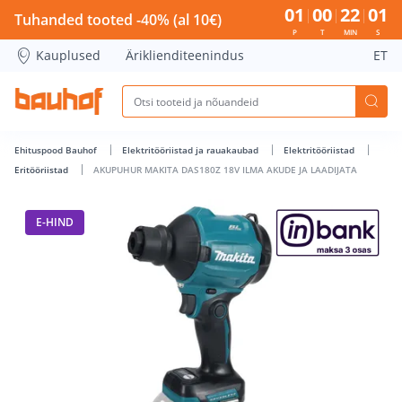
AKUPUHUR MAKITA DAS180Z 18V ILMA AKUDE JA LAADIJATA 
01
00
22
01
Tuhanded tooted -40% (al 10€)
P
T
MIN
S
Kauplused
Äriklienditeenindus
ET
Ehituspood Bauhof
Elektritööriistad ja rauakaubad
Elektritööriistad
Eritööriistad
AKUPUHUR MAKITA DAS180Z 18V ILMA AKUDE JA LAADIJATA
E-HIND