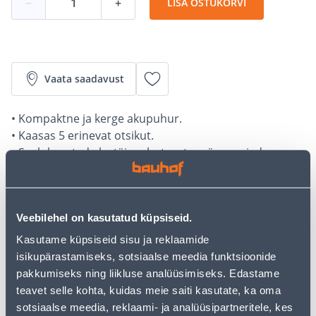
−
+
LISA OSTUKORVI
Vaata saadavust
• Kompaktne ja kerge akupuhur.
• Kaasas 5 erinevat otsikut.
• Saab kasutada ka täispuhutavate mänguasjade,
sisekummide, mängubasseinide ja muu
täispuhumiseks või tühjendamiseks.
• Ilma akude ja laadijata.
Veebilehel on kasutatud küpsiseid.
• 14-päevane tagastusõigus.
Kasutame küpsiseid sisu ja reklaamide
isikupärastamiseks, sotsiaalse meedia funktsioonide
Järelmaksu kalkulaator
pakkumiseks ning liikluse analüüsimiseks. Edastame
Sissemakse
Maksed
teavet selle kohta, kuidas meie saiti kasutate, ka oma
sotsiaalse meedia, reklaami- ja analüüsipartneritele, kes