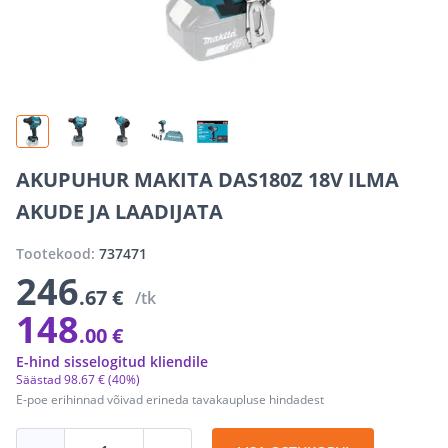
AKUPUHUR MAKITA DAS180Z 18V ILMA
AKUDE JA LAADIJATA
Tootekood:
737471
246
.67 €
/tk
148
.00 €
E-hind sisselogitud kliendile
Säästad
98
.
67 €
(40%)
E-poe erihinnad võivad erineda tavakaupluse hindadest