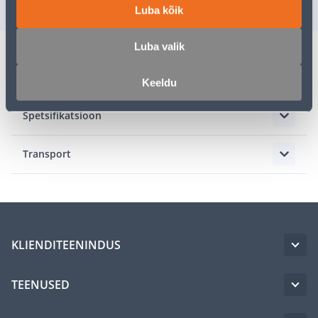
sisselogitud kliendile
sisselogitud kl
Luba kõik
Luba valik
Kirjeldus
Keeldu
Spetsifikatsioon
Transport
KLIENDITEENINDUS
TEENUSED