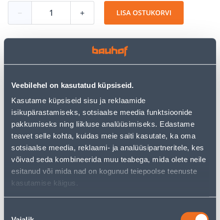
−
+
LISA OSTUKORVI
Vaata saadavust
Veebilehel on kasutatud küpsiseid.
• Hea lihvimisjõudlus professionaalseks kasutamiseks.
Kasutame küpsiseid sisu ja reklaamide
• Mõõt 114 x 102 mm.
isikupärastamiseks, sotsiaalse meedia funktsioonide
• Pakis on 10 tk.
pakkumiseks ning liikluse analüüsimiseks. Edastame
• 14-päevane tagastusõigus.
teavet selle kohta, kuidas meie saiti kasutate, ka oma
sotsiaalse meedia, reklaami- ja analüüsipartneritele, kes
võivad seda kombineerida muu teabega, mida olete neile
Eeldatav kojuvedu 3,69 € al. 2-5 tööpäeva
esitanud või mida nad on kogunud teiepoolse teenuste
Tarne pakiautomaati al. 2,29 € al. 2-5 tööpäeva
kasutamise käigus.
Poest kätte, alates 08.08.2026
Nõusoleku
Vajalik