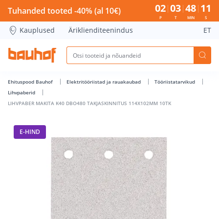
LIHVPABER MAKITA K40 DBO480 TAKJASKINNITUS 114X102MM
02
03
48
11
Tuhanded tooted -40% (al 10€)
P
T
MIN
S
Kauplused
Äriklienditeenindus
ET
Ehituspood Bauhof
Elektritööriistad ja rauakaubad
Tööriistatarvikud
Lihvpaberid
LIHVPABER MAKITA K40 DBO480 TAKJASKINNITUS 114X102MM 10TK
E-HIND