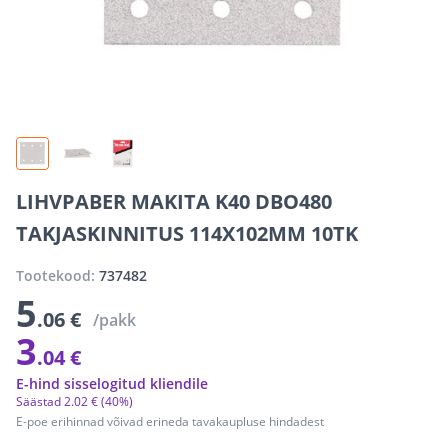
LIHVPABER MAKITA K40 DBO480
TAKJASKINNITUS 114X102MM 10TK
Tootekood:
737482
5
.06 €
/pakk
3
.04 €
E-hind sisselogitud kliendile
Säästad
2
.
02 €
(40%)
E-poe erihinnad võivad erineda tavakaupluse hindadest