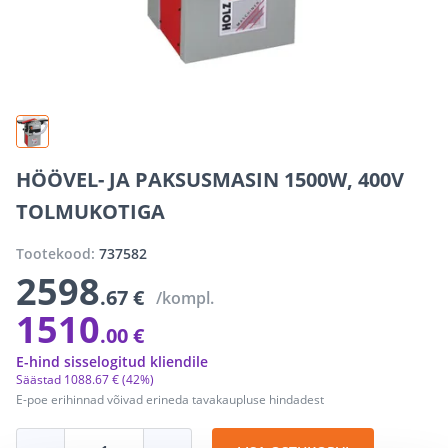
HÖÖVEL- JA PAKSUSMASIN 1500W, 400V
TOLMUKOTIGA
Tootekood:
737582
2598
.67 €
/kompl.
1510
.00 €
E-hind sisselogitud kliendile
Säästad
1088
.
67 €
(42%)
E-poe erihinnad võivad erineda tavakaupluse hindadest