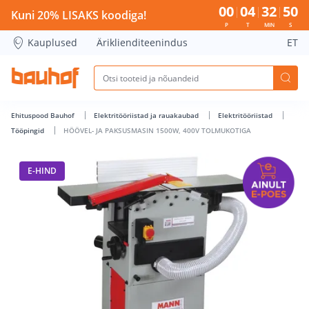
HÖÖVEL- JA PAKSUSMASIN 1500W, 400V TOLMUKOTIGA - Bau
00
04
32
50
Kuni 20% LISAKS koodiga!
P
T
MIN
S
Kauplused
Äriklienditeenindus
ET
Ehituspood Bauhof
Elektritööriistad ja rauakaubad
Elektritööriistad
Tööpingid
HÖÖVEL- JA PAKSUSMASIN 1500W, 400V TOLMUKOTIGA
E-HIND