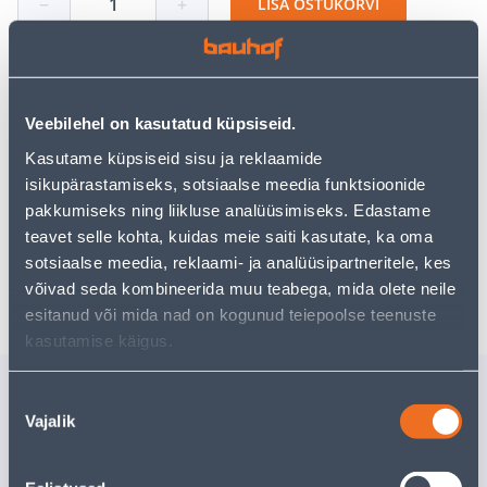
−
+
LISA OSTUKORVI
Vaata saadavust
Veebilehel on kasutatud küpsiseid.
Kasutame küpsiseid sisu ja reklaamide
• 14-päevane tagastusõigus.
isikupärastamiseks, sotsiaalse meedia funktsioonide
• HANKIJA LAOST TELLITAV TOODE
pakkumiseks ning liikluse analüüsimiseks. Edastame
teavet selle kohta, kuidas meie saiti kasutate, ka oma
sotsiaalse meedia, reklaami- ja analüüsipartneritele, kes
Eeldatav kojuvedu 15,99 € al. 20.08.2026
võivad seda kombineerida muu teabega, mida olete neile
esitanud või mida nad on kogunud teiepoolse teenuste
kasutamise käigus.
Sarnased tooted
Nõusoleku
Vajalik
LAUAKÄI -
LAUAKÄI
valik
LIHVIMISMASIN
POWE800
POWERPLUS POWX1270