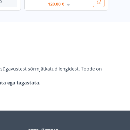
D
120
.00 €
/tk
 sügavustest sõrmjätkatud lengidest. Toode on
ata ega tagastata.