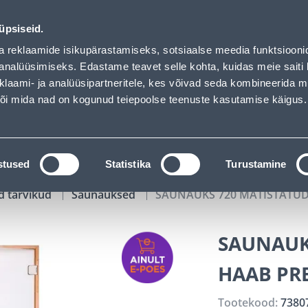
Bauhof has loaded
00
10
41
33
Kuni 20% LISAKS koodiga!
P
T
MIN
S
üpsiseid.
ndus
Teenused
Karjäärileht
a reklaamide isikupärastamiseks, sotsiaalse meedia funktsiooni
analüüsimiseks. Edastame teavet selle kohta, kuidas meie saiti 
klaami- ja analüüsipartneritele, kes võivad seda kombineerida 
OTSI
Logi
 või mida nad on kogunud teiepoolse teenuste kasutamise käigus.
KATALOOGID
TÖÖRIISTALAENUTUS
J
stused
Statistika
Turustamine
d tarvikud
Saunauksed
SAUNAUKS 720 MATISTATUD
SAUNAUK
HAAB PR
Tootekood:
7380