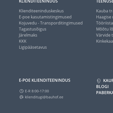
KLIENDITEENINDUS
TEENUS
Klienditeeninduskeskus
Kauba tr
E-poe kasutamistingimused
Haagise 
Kojuvedu - Transporditingimused
Tööriist
Tagastusõigus
Mõõtu l
Järelmaks
Värvide 
KKK
Kinkekaa
Ligipääsetavus
E-POE KLIENDITEENINDUS
KAU
BLOGI
E-R 8:00-17:00
PABERK
klienditugi@bauhof.ee