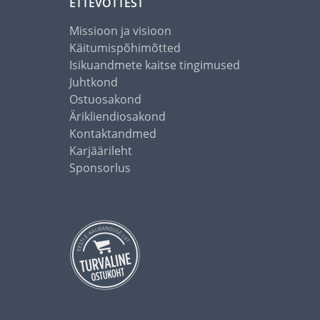
ETTEVÕTTEST
Missioon ja visioon
Käitumispõhimõtted
Isikuandmete kaitse tingimused
Juhtkond
Ostuosakond
Ärikliendiosakond
Kontaktandmed
Karjäärileht
Sponsorlus