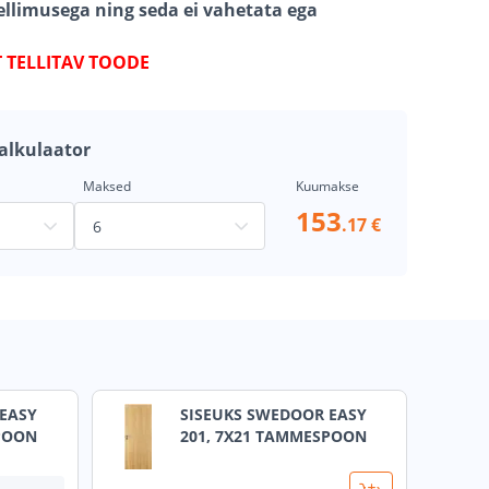
ellimusega ning seda ei vahetata ega
T TELLITAV TOODE
alkulaator
Maksed
Kuumakse
153
.17 €
EASY
SISEUKS SWEDOOR EASY
POON
201, 7X21 TAMMESPOON