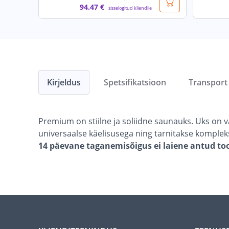
94
.47 €
sisselogitud kliendile
Kirjeldus
Spetsifikatsioon
Transport
Premium on stiilne ja soliidne saunauks. Uks on
universaalse käelisusega ning tarnitakse komplek
14 päevane taganemisõigus ei laiene antud toot