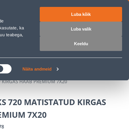
Luba kõik
ET
RU
EN
de
kasutate, ka
Luba valik
muu teabega,
 sisse
Ostunimekiri
Ostukorv
Keeldu
ÄRELMAKS
MEISTRIKLUBI
BLOGI
Näita andmeid
 KIRGAS HAAB PREMIUM 7X20
S 720 MATISTATUD KIRGAS
EMIUM 7X20
78