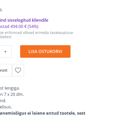
tk
ind sisselogitud kliendile
ästad
494
.
00 €
(54%)
oe erihinnad võivad erineda tavakaupluse
dadest
+
LISA OSTUKORVI
vust
t lengiga.
n 7 x 20 dm.
ind.
elisus.
anemisõigus ei laiene antud tootele, sest