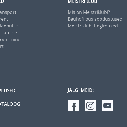
ED
MEISTRIKLUBI
ansport
Mis on Meistriklubi?
rent
Bauhofi püsisoodustused
alaenutus
Meistriklubi tingimused
õikamine
toonimine
rt
JÄLGI MEID:
PLUSED
ATALOOG