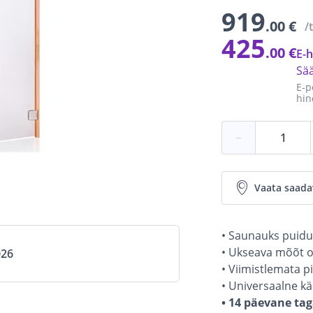
919
.00 €
/
425
.00 €
E-h
Sä
E-p
hin
−
Vaata saada
• Saunauks puidus
• Ukseava mõõt o
026
• Viimistlemata p
• Universaalne kä
• 14 päevane tag