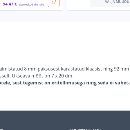
VÄLJA MÜÜDU
94
.47 €
sisselogitud kliendile
 valmistatud 8 mm paksusest karastatud klaasist ning 92 mm
sselt. Ukseava mõõt on 7 x 20 dm.
ele, sest tegemist on eritellimusega ning seda ei vahet