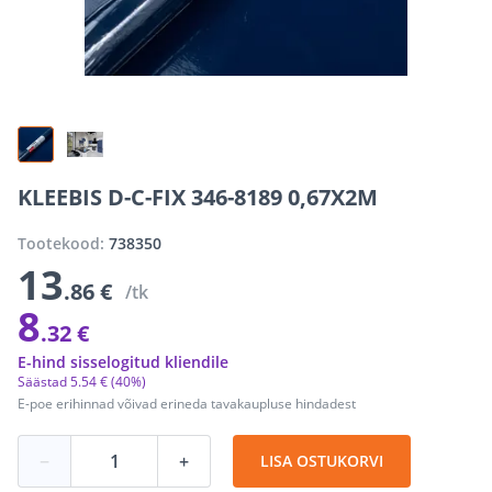
KLEEBIS D-C-FIX 346-8189 0,67X2M
Tootekood:
738350
13
.86 €
/tk
8
.32 €
E-hind sisselogitud kliendile
Säästad
5
.
54 €
(40%)
E-poe erihinnad võivad erineda tavakaupluse hindadest
−
+
LISA OSTUKORVI