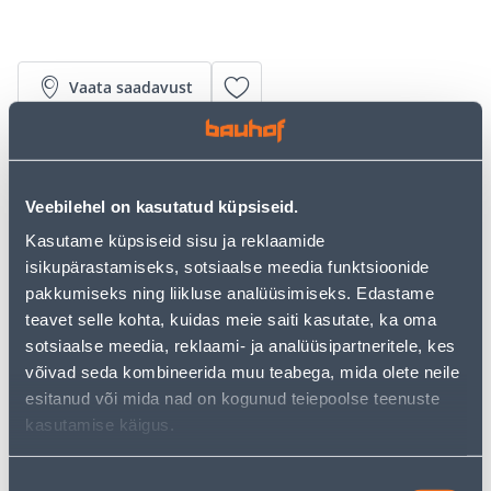
Vaata saadavust
• Dekoratiivkleebised ning staatilised kiled on väga
head vahendid mööbli uuendamiseks,
isikupärasemaks muutmiseks ning privaatuse
Veebilehel on kasutatud küpsiseid.
loomiseks.
Kasutame küpsiseid sisu ja reklaamide
• Sobib kasutamiseks kõikidele siledatele ning
isikupärastamiseks, sotsiaalse meedia funktsioonide
puhastele pindadele.
pakkumiseks ning liikluse analüüsimiseks. Edastame
• Kleebiseid võib kasutada ka välitingimustes, kleebis
teavet selle kohta, kuidas meie saiti kasutate, ka oma
talub temperatuuri -10-+75 kraadi.
sotsiaalse meedia, reklaami- ja analüüsipartneritele, kes
• Rullis on 0,67 x 2 m.
võivad seda kombineerida muu teabega, mida olete neile
• 14-päevane tagastusõigus.
esitanud või mida nad on kogunud teiepoolse teenuste
kasutamise käigus.
Eeldatav kojuvedu 3,69 € al. 2-5 tööpäeva
Nõusoleku