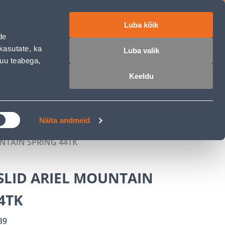
Luba kõik
ET
RU
EN
de
kasutate, ka
Luba valik
muu teabega,
 sisse
Ostunimekiri
Ostukorv
Keeldu
ÄRELMAKS
MEISTRIKLUBI
BLOGI
Näita andmeid
NTAIN SPRING 44TK
SLID ARIEL MOUNTAIN
4TK
39