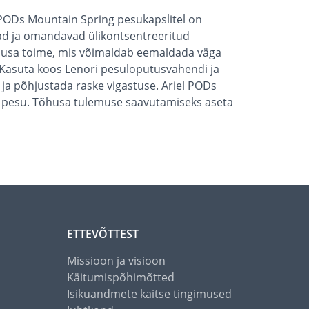
1 PODs Mountain Spring pesukapslitel on
vad ja omandavad ülikontsentreeritud
tõhusa toime, mis võimaldab eemaldada väga
. Kasuta koos Lenori pesuloputusvahendi ja
 ja põhjustada raske vigastuse. Ariel PODs
l 1 pesu. Tõhusa tulemuse saavutamiseks aseta
ETTEVÕTTEST
Missioon ja visioon
Käitumispõhimõtted
Isikuandmete kaitse tingimused