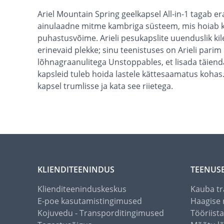
Ariel Mountain Spring geelkapsel All-in-1 tagab e
ainulaadne mitme kambriga süsteem, mis hoiab ko
puhastusvõime. Arieli pesukapslite uuenduslik ki
erinevaid plekke; sinu teenistuses on Arieli par
lõhnagraanulitega Unstoppables, et lisada täiend
kapsleid tuleb hoida lastele kättesaamatus kohas
kapsel trumlisse ja kata see riietega.
KLIENDITEENINDUS
TEENUS
Klienditeeninduskeskus
Kauba tr
E-poe kasutamistingimused
Haagise 
Kojuvedu - Transporditingimused
Tööriist