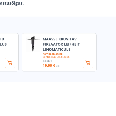
gastusõigus.
ID
MAASSE KRUVITAV
PLUS
FIKSAATOR LEIFHEIT
LINOMATICULE
Kampaaniahind
kehtib kuni
31.8.2026
34
.66 €
19
.99 €
/ tk