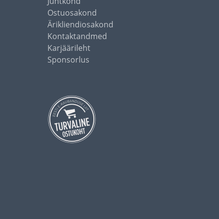
Juhtkond
Ostuosakond
Ärikliendiosakond
Kontaktandmed
Karjäärileht
Sponsorlus