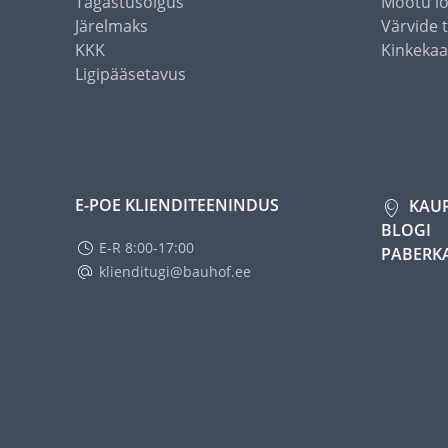
Tagastusõigus
Mõõtu l
Järelmaks
Värvide 
KKK
Kinkekaa
Ligipääsetavus
E-POE KLIENDITEENINDUS
KAU
BLOGI
E-R 8:00-17:00
PABERK
klienditugi@bauhof.ee