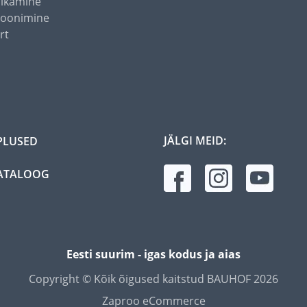
õikamine
toonimine
rt
JÄLGI MEID:
PLUSED
ATALOOG
Eesti suurim - igas kodus ja aias
Copyright © Kõik õigused kaitstud BAUHOF 2026
Zaproo eCommerce