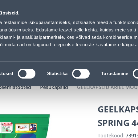
oaded
02
15
38
14
Tuhanded tooted -40% (al 10€)
P
T
MIN
S
üpsiseid.
ndus
Teenused
Karjäärileht
a reklaamide isikupärastamiseks, sotsiaalse meedia funktsiooni
analüüsimiseks. Edastame teavet selle kohta, kuidas meie saiti 
klaami- ja analüüsipartneritele, kes võivad seda kombineerida 
OTSI
Logi
 või mida nad on kogunud teiepoolse teenuste kasutamise käigus.
KATALOOGID
TÖÖRIISTALAENUTUS
J
stused
Statistika
Turustamine
keemiatooted
Pesukapslid
GEELKAPSLID ARIEL MOU
GEELKAP
SPRING 4
Tootekood:
7391