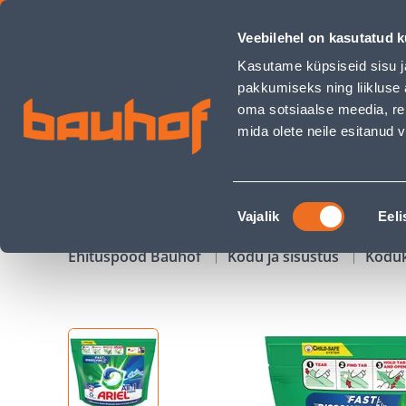
GEELKAPSLID ARIEL MOUNTAIN SPRING 44TK - Bauhof has l
Veebilehel on kasutatud k
Kauplused
Äriklienditeenindus
Klienditeeni
Kasutame küpsiseid sisu j
pakkumiseks ning liikluse 
oma sotsiaalse meedia, re
mida olete neile esitanud
TOOTED
KAMPAANIAD
Nõusoleku
Vajalik
Eeli
valik
Ehituspood Bauhof
Kodu ja sisustus
Kodu