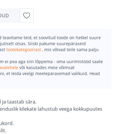
DUD
teavitame teid, et soovitud toode on hetkel suure
jutiselt otsas. Siiski pakume suurepäraseid
mast
tootekategooriast
, mis võivad teile sama palju
õm ei pea aga siin lõppema - oma uurimistööd saate
avalehele
või kasutades meie võimsat
ni, et leida veelgi meelepärasemad valikuid. Head
 ja taastab sära.
uenduslik kilekate lahustub veega kokkupuutes
sukord.
lit.