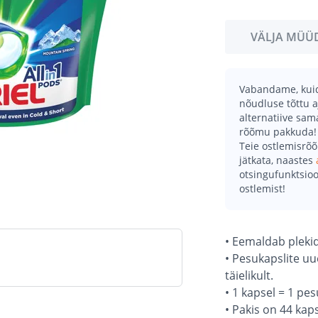
VÄLJA MÜÜ
Vabandame, kuid 
nõudluse tõttu a
alternatiive sa
rõõmu pakkuda!
Teie ostlemisrõ
jätkata, naastes
otsingufunktsioo
ostlemist!
• Eemaldab plekid
• Pesukapslite u
täielikult.
• 1 kapsel = 1 pe
• Pakis on 44 kaps