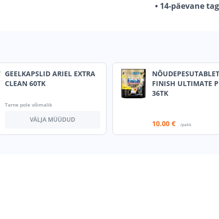
• 14-päevane ta
GEELKAPSLID ARIEL EXTRA
NÕUDEPESUTABLET
CLEAN 60TK
FINISH ULTIMATE 
36TK
Tarne pole võimalik
VÄLJA MÜÜDUD
10
.00 €
/pakk