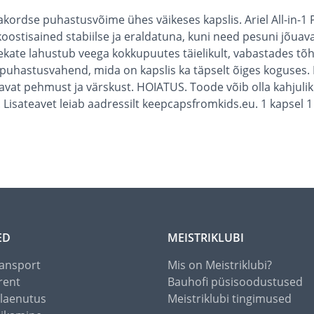
rakordse puhastusvõime ühes väikeses kapslis. Ariel All-in-
ostisained stabiilse ja eraldatuna, kuni need pesuni jõua
lekate lahustub veega kokkupuutes täielikult, vabastades 
im puhastusvahend, mida on kapslis ka täpselt õiges koguses
avat pehmust ja värskust. HOIATUS. Toode võib olla kahjulik
. Lisateavet leiab aadressilt keepcapsfromkids.eu. 1 kapse
ED
MEISTRIKLUBI
ansport
Mis on Meistriklubi?
rent
Bauhofi püsisoodustused
alaenutus
Meistriklubi tingimused