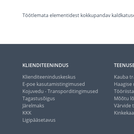
Töötlemata elementidest kokkupandav kaldkatuse
KLIENDITEENINDUS
TEENUS
Klienditeeninduskeskus
Kauba tr
E-poe kasutamistingimused
Haagise 
Kojuvedu - Transporditingimused
Tööriist
Tagastusõigus
Mõõtu l
Järelmaks
Värvide 
KKK
Kinkekaa
Ligipääsetavus