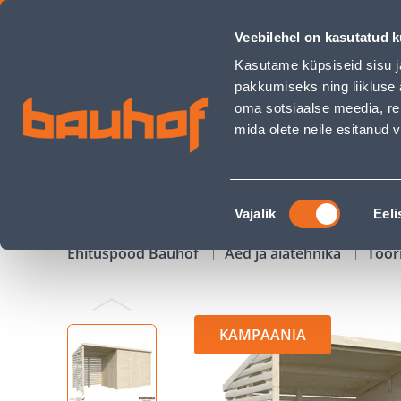
KUUR PALMAKO LEIF 4,5+2,9M² - Bauhof has loaded
Veebilehel on kasutatud k
Kauplused
Äriklienditeenindus
Klienditeeni
Kasutame küpsiseid sisu j
pakkumiseks ning liikluse 
oma sotsiaalse meedia, re
mida olete neile esitanud
TOOTED
KAMPAANIAD
Nõusoleku
Vajalik
Eeli
valik
Ehituspood Bauhof
Aed ja aiatehnika
Töör
KAMPAANIA