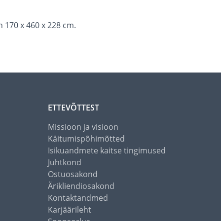
 170 x 460 x 228 cm.
ETTEVÕTTEST
Missioon ja visioon
Käitumispõhimõtted
Isikuandmete kaitse tingimused
Juhtkond
Ostuosakond
Ärikliendiosakond
Kontaktandmed
Karjäärileht