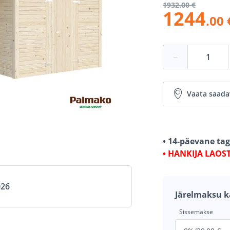
1932
.00 €
1244
.00 
−
Vaata saada
• 14-päevane ta
• HANKIJA LAOS
026
Järelmaksu k
Sissemakse