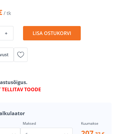
€
/ tk
+
LISA OSTUKORVI
vust
gastusõigus.
T TELLITAV TOODE
alkulaator
Maksed
Kuumakse
207