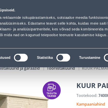
00
09
37
51
Kuni 20% LISAKS koodiga!
P
T
MIN
S
üpsiseid.
ndus
Teenused
Karjäärileht
a reklaamide isikupärastamiseks, sotsiaalse meedia funktsiooni
analüüsimiseks. Edastame teavet selle kohta, kuidas meie saiti 
klaami- ja analüüsipartneritele, kes võivad seda kombineerida 
OTSI
Logi
 või mida nad on kogunud teiepoolse teenuste kasutamise käigus.
KATALOOGID
TÖÖRIISTALAENUTUS
J
stused
Statistika
Turustamine
iistakuurid ja garaažid
Tööriistakuurid
KUUR PALMAKO
KUUR PAL
Tootekood:
7400
Kampaaniahind