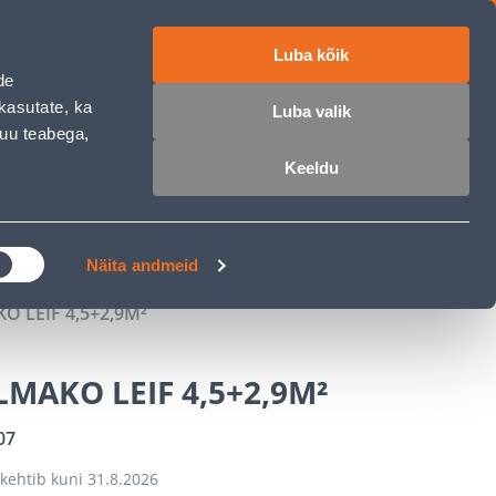
Luba kõik
ET
RU
EN
de
kasutate, ka
Luba valik
muu teabega,
 sisse
Ostunimekiri
Ostukorv
Keeldu
ÄRELMAKS
MEISTRIKLUBI
BLOGI
Näita andmeid
 LEIF 4,5+2,9M²
MAKO LEIF 4,5+2,9M²
07
kehtib kuni
31.8.2026