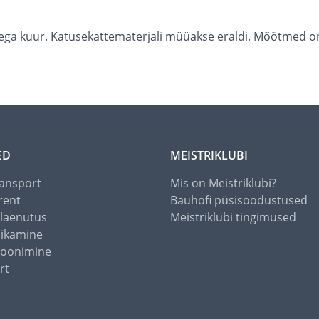
ga kuur. Katusekattematerjali müüakse eraldi. Mõõtmed on
ED
MEISTRIKLUBI
ansport
Mis on Meistriklubi?
rent
Bauhofi püsisoodustused
alaenutus
Meistriklubi tingimused
õikamine
toonimine
rt