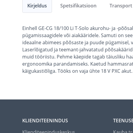
Kirjeldus
Spetsifikatsioon
Transport
Einhell GE-CG 18/100 Li T-Solo akurohu- ja -põõsa
pügamissaagidele või aiakääridele. Samuti on see
ideaalne abimees põõsaste ja puude pügamisel, v
Laserlõigatud ja teemant-jahvatatud põõsakääride 
muid tööriistu. Pehme käepide tagab täiusliku ha
ergonoomika parandamiseks. Kaetud hammasratas
käigukastiõliga. Tööks on vaja ühte 18 V PXC akut.
KLIENDITEENINDUS
TEENUS
Klienditeeninduskeskus
Kauba tr