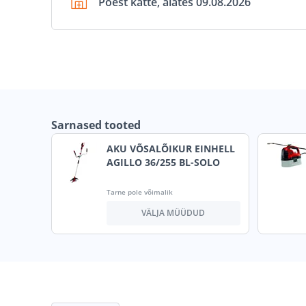
Poest kätte, alates 09.08.2026
Sarnased tooted
AKU VÕSALÕIKUR EINHELL
AGILLO 36/255 BL-SOLO
Tarne pole võimalik
VÄLJA MÜÜDUD