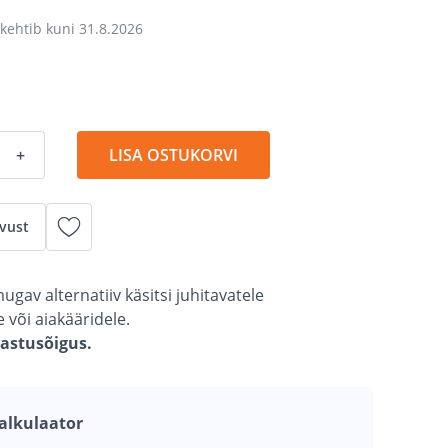
kehtib kuni
31.8.2026
+
LISA OSTUKORVI
vust
ugav alternatiiv käsitsi juhitavatele
või aiakääridele.
gastusõigus.
alkulaator