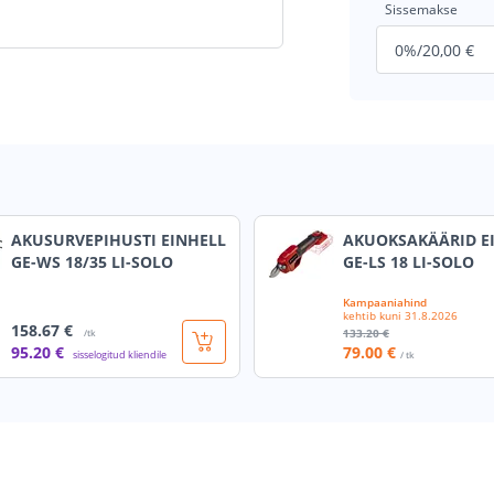
Sissemakse
AKUSURVEPIHUSTI EINHELL
AKUOKSAKÄÄRID E
GE-WS 18/35 LI-SOLO
GE-LS 18 LI-SOLO
Kampaaniahind
kehtib kuni
31.8.2026
158
.67 €
133
.20 €
/tk
95
.20 €
79
.00 €
sisselogitud kliendile
/ tk