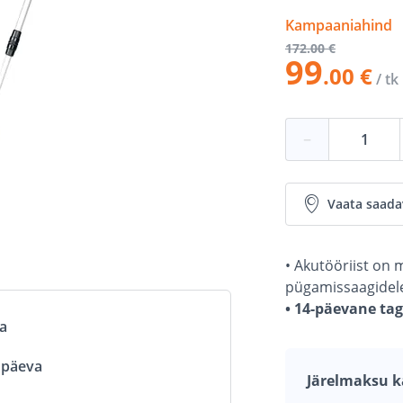
Kampaaniahind
172
.00 €
99
.00 €
/ tk
−
Vaata saada
• Akutööriist on m
pügamissaagidele 
• 14-päevane ta
va
ööpäeva
Järelmaksu k