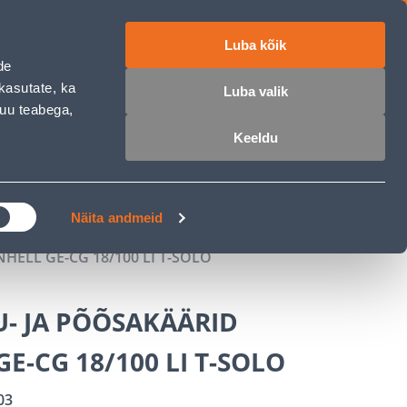
Luba kõik
ET
RU
EN
de
kasutate, ka
Luba valik
muu teabega,
 sisse
Ostunimekiri
Ostukorv
Keeldu
ÄRELMAKS
MEISTRIKLUBI
BLOGI
Näita andmeid
HELL GE-CG 18/100 LI T-SOLO
- JA PÕÕSAKÄÄRID
GE-CG 18/100 LI T-SOLO
03