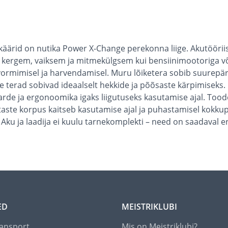
käärid on nutika Power X-Change perekonna liige. Akutööriist
 kergem, vaiksem ja mitmekülgsem kui bensiinimootoriga või
ormimisel ja harvendamisel. Muru lõiketera sobib suurepä
terad sobivad ideaalselt hekkide ja põõsaste kärpimiseks. 
arde ja ergonoomika igaks liigutuseks kasutamise ajal. Too
te korpus kaitseb kasutamise ajal ja puhastamisel kokkup
 Aku ja laadija ei kuulu tarnekomplekti – need on saadaval er
ED
MEISTRIKLUBI
ansport
Mis on Meistriklubi?