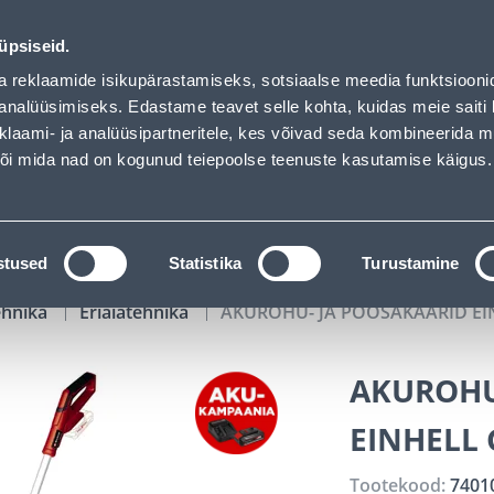
O - Bauhof has loaded
01
07
57
44
Tuhanded tooted -40% (al 10€)
P
T
MIN
S
üpsiseid.
ndus
Teenused
Karjäärileht
a reklaamide isikupärastamiseks, sotsiaalse meedia funktsiooni
analüüsimiseks. Edastame teavet selle kohta, kuidas meie saiti 
klaami- ja analüüsipartneritele, kes võivad seda kombineerida 
OTSI
Logi
 või mida nad on kogunud teiepoolse teenuste kasutamise käigus.
KATALOOGID
TÖÖRIISTALAENUTUS
J
stused
Statistika
Turustamine
ehnika
Eriaiatehnika
AKUROHU- JA PÕÕSAKÄÄRID EIN
AKUROHU
EINHELL 
Tootekood:
7401