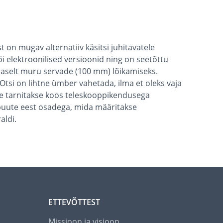
 on mugav alternatiiv käsitsi juhitavatele
 elektroonilised versioonid ning on seetõttu
raselt muru servade (100 mm) lõikamiseks.
Otsi on lihtne ümber vahetada, ilma et oleks vaja
de tarnitakse koos teleskooppikendusega
uute eest osadega, mida määritakse
aldi.
ETTEVÕTTEST
Missioon ja visioon