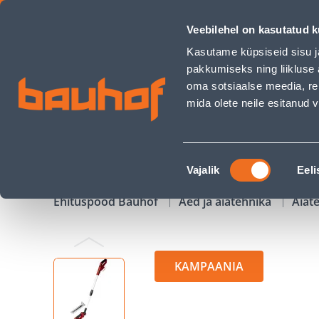
AKUROHU- JA PÕÕSAKÄÄRID EINHELL GE-CG 18/100 LI T-SOL
Veebilehel on kasutatud k
Kauplused
Äriklienditeenindus
Klienditeeni
Kasutame küpsiseid sisu j
pakkumiseks ning liikluse 
oma sotsiaalse meedia, re
mida olete neile esitanud
TOOTED
KAMPAANIAD
Nõusoleku
Vajalik
Eeli
valik
Ehituspood Bauhof
Aed ja aiatehnika
Aiat
KAMPAANIA