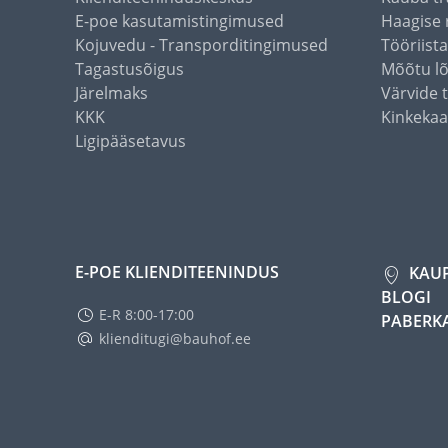
E-poe kasutamistingimused
Haagise 
Kojuvedu - Transporditingimused
Tööriist
Tagastusõigus
Mõõtu l
Järelmaks
Värvide 
KKK
Kinkekaa
Ligipääsetavus
E-POE KLIENDITEENINDUS
KAU
BLOGI
E-R 8:00-17:00
PABERK
klienditugi@bauhof.ee