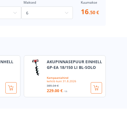
Maksed
Kuumakse
16
.50 €
INHELL
AKUPINNASEPUUR EINHELL
GP-EA 18/150 LI BL-SOLO
Kampaaniahind
kehtib kuni
31.8.2026
385
.34 €
229
.00 €
/ tk