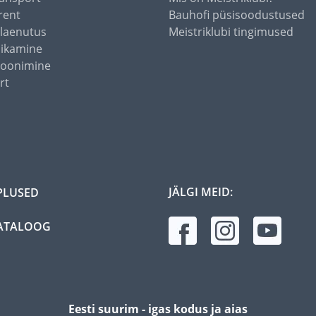
rent
Bauhofi püsisoodustused
alaenutus
Meistriklubi tingimused
õikamine
toonimine
rt
JÄLGI MEID:
PLUSED
ATALOOG
Eesti suurim - igas kodus ja aias