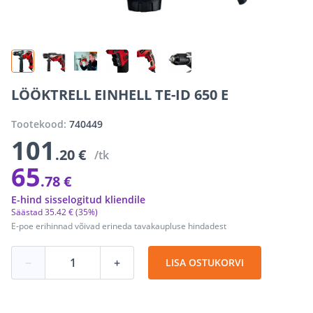
LÖÖKTRELL EINHELL TE-ID 650 E
Tootekood:
740449
101
.20 €
/tk
65
.78 €
E-hind sisselogitud kliendile
Säästad
35
.
42 €
(35%)
E-poe erihinnad võivad erineda tavakaupluse hindadest
−
+
LISA OSTUKORVI