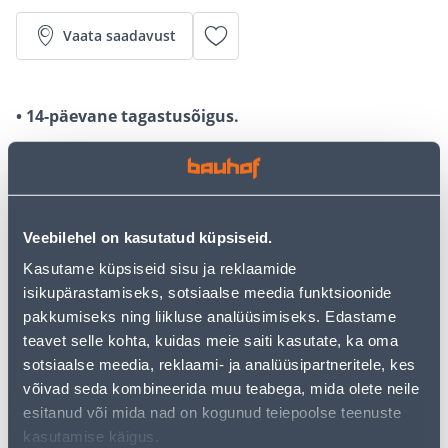
Vaata saadavust
• 14-päevane tagastusõigus.
Järelmaksu kalkulaator
Sissemakse
Maksed
Veebilehel on kasutatud küpsiseid.
Kasutame küpsiseid sisu ja reklaamide
16
isikupärastamiseks, sotsiaalse meedia funktsioonide
.87 €
Kuumakse
pakkumiseks ning liikluse analüüsimiseks. Edastame
teavet selle kohta, kuidas meie saiti kasutate, ka oma
sotsiaalse meedia, reklaami- ja analüüsipartneritele, kes
Eeldatav kojuvedu 4,19 € al. 2-5 tööpäeva
võivad seda kombineerida muu teabega, mida olete neile
esitanud või mida nad on kogunud teiepoolse teenuste
Tarne pakiautomaati al. 2,29 € al. 2-5 tööpäeva
kasutamise käigus.