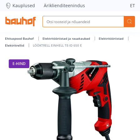
LÖÖKTRELL EINHELL TE-ID 650 E - Bauhof has loaded
Kauplused
Äriklienditeenindus
ET
Ehituspood Bauhof
Elektritööriistad ja rauakaubad
Elektritööriistad
Elektritrellid
LÖÖKTRELL EINHELL TE-ID 650 E
E-HIND