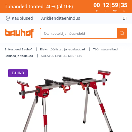
SAEALUS EINHELL MSS 1610 - Bauhof has loaded
00
12
59
34
Tuhanded tooted -40% (al 10€)
P
T
MIN
S
Kauplused
Äriklienditeenindus
ET
Ehituspood Bauhof
Elektritööriistad ja rauakaubad
Tööriistatarvikud
Rakised ja töölauad
SAEALUS EINHELL MSS 1610
E-HIND