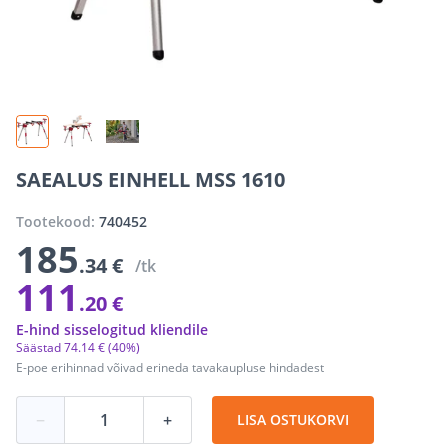
SAEALUS EINHELL MSS 1610
Tootekood:
740452
185
.34 €
/tk
111
.20 €
E-hind sisselogitud kliendile
Säästad
74
.
14 €
(40%)
E-poe erihinnad võivad erineda tavakaupluse hindadest
−
+
LISA OSTUKORVI