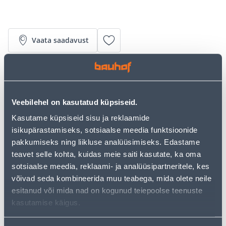
Vaata saadavust
• 14-päevane tagastusõigus.
Veebilehel on kasutatud küpsiseid.
Järelmaksu kalkulaator
Kasutame küpsiseid sisu ja reklaamide
Sissemakse
Maksed
isikupärastamiseks, sotsiaalse meedia funktsioonide
pakkumiseks ning liikluse analüüsimiseks. Edastame
teavet selle kohta, kuidas meie saiti kasutate, ka oma
sotsiaalse meedia, reklaami- ja analüüsipartneritele, kes
30
.89 €
Kuumakse
võivad seda kombineerida muu teabega, mida olete neile
esitanud või mida nad on kogunud teiepoolse teenuste
kasutamise käigus.
Eeldatav kojuvedu 5,59 € al. 2-5 tööpäeva