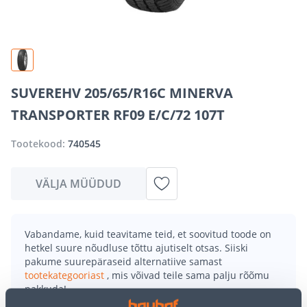
SUVEREHV 205/65/R16C MINERVA
TRANSPORTER RF09 E/C/72 107T
Tootekood:
740545
VÄLJA MÜÜDUD
Vabandame, kuid teavitame teid, et soovitud toode on
hetkel suure nõudluse tõttu ajutiselt otsas. Siiski
pakume suurepäraseid alternatiive samast
tootekategooriast
, mis võivad teile sama palju rõõmu
pakkuda!
Teie ostlemisrõõm ei pea aga siin lõppema - oma