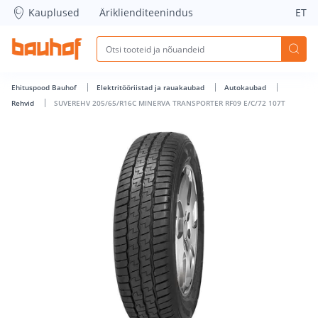
SUVEREHV 205/65/R16C MINERVA TRANSPORTER RF09 E/C/72
Kauplused
Äriklienditeenindus
ET
Ehituspood Bauhof
Elektritööriistad ja rauakaubad
Autokaubad
Rehvid
SUVEREHV 205/65/R16C MINERVA TRANSPORTER RF09 E/C/72 107T