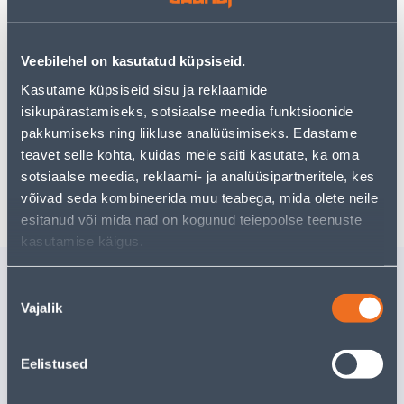
uurimistööd saate jätkata, naastes
avalehele
või
kasutades meie võimsat otsingufunktsiooni, et leida
veelgi meelepärasemad valikuid. Head ostlemist!
Veebilehel on kasutatud küpsiseid.
Kasutame küpsiseid sisu ja reklaamide
• Suverehv.
isikupärastamiseks, sotsiaalse meedia funktsioonide
• 14-päevane tagastusõigus.
pakkumiseks ning liikluse analüüsimiseks. Edastame
teavet selle kohta, kuidas meie saiti kasutate, ka oma
sotsiaalse meedia, reklaami- ja analüüsipartneritele, kes
Tarne pole võimalik
võivad seda kombineerida muu teabega, mida olete neile
esitanud või mida nad on kogunud teiepoolse teenuste
kasutamise käigus.
Sarnased tooted
Nõusoleku
VARSLIHVIJA EINHELL TC-
PUURPINK
Vajalik
valik
DW 225
BD 630/1
Kampaaniahind
kehtib kuni
31.8.2026
412
.00 €
265
.34 €
Eelistused
267
.80 €
169
.00 €
/ tk
sisselogitud kl