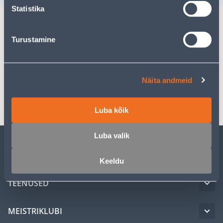
Statistika
Kirjeldus
Turustamine
Spetsifikatsioon
Näita andmeid
Transport
Luba kõik
Luba valik
KLIENDITEENINDUS
Keeldu
TEENUSED
MEISTRIKLUBI