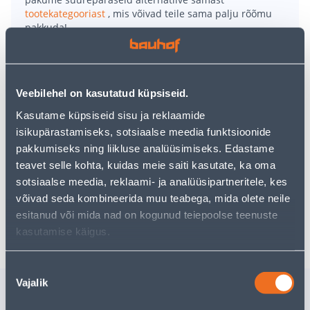
tootekategooriast
, mis võivad teile sama palju rõõmu
pakkuda!
Teie ostlemisrõõm ei pea aga siin lõppema - oma
uurimistööd saate jätkata, naastes
avalehele
või
kasutades meie võimsat otsingufunktsiooni, et leida
veelgi meelepärasemad valikuid. Head ostlemist!
Veebilehel on kasutatud küpsiseid.
Kasutame küpsiseid sisu ja reklaamide
• Veeautomaat võimsusega 1400 W.
isikupärastamiseks, sotsiaalse meedia funktsioonide
• Maksimaaalne tootlikkus 6000 l/h.
pakkumiseks ning liikluse analüüsimiseks. Edastame
• Paagi maht ligikaudu 24 l.
teavet selle kohta, kuidas meie saiti kasutate, ka oma
• 14-päevane tagastusõigus.
sotsiaalse meedia, reklaami- ja analüüsipartneritele, kes
võivad seda kombineerida muu teabega, mida olete neile
esitanud või mida nad on kogunud teiepoolse teenuste
Tarne pole võimalik
kasutamise käigus.
Nõusoleku
Vajalik
valik
Sarnased tooted