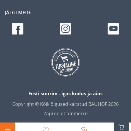
JÄLGI MEID:
Eesti suurim - igas kodus ja aias
Copyright © Kõik õigused kaitstud BAUHOF 2026
Zaproo eCommerce