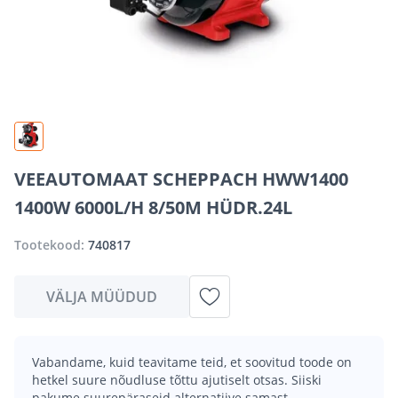
VEEAUTOMAAT SCHEPPACH HWW1400
1400W 6000L/H 8/50M HÜDR.24L
Tootekood:
740817
VÄLJA MÜÜDUD
Vabandame, kuid teavitame teid, et soovitud toode on
hetkel suure nõudluse tõttu ajutiselt otsas. Siiski
pakume suurepäraseid alternatiive samast