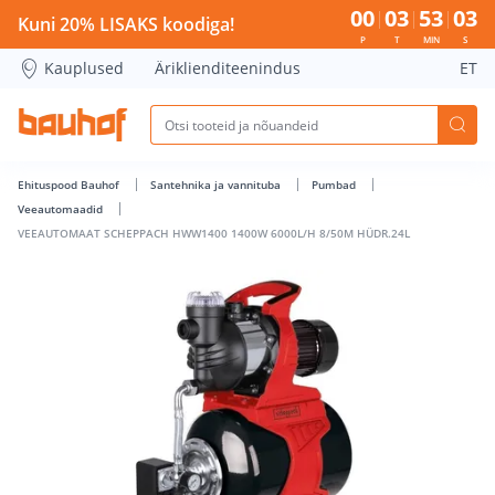
VEEAUTOMAAT SCHEPPACH HWW1400 1400W 6000L/H 8/50M 
00
03
53
02
Kuni 20% LISAKS koodiga!
P
T
MIN
S
Kauplused
Äriklienditeenindus
ET
Ehituspood Bauhof
Santehnika ja vannituba
Pumbad
Veeautomaadid
VEEAUTOMAAT SCHEPPACH HWW1400 1400W 6000L/H 8/50M HÜDR.24L