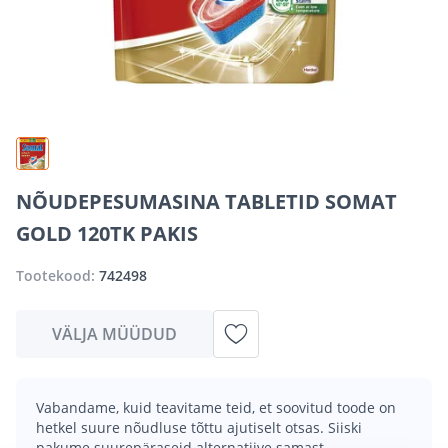
NÕUDEPESUMASINA TABLETID SOMAT
GOLD 120TK PAKIS
Tootekood:
742498
VÄLJA MÜÜDUD
Vabandame, kuid teavitame teid, et soovitud toode on
hetkel suure nõudluse tõttu ajutiselt otsas. Siiski
pakume suurepäraseid alternatiive samast