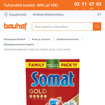
NÕUDEPESUMASINA TABLETID SOMAT GOLD 120TK PAKIS - B
02
11
47
02
Tuhanded tooted -40% (al 10€)
P
T
MIN
S
Kauplused
Äriklienditeenindus
ET
Ehituspood Bauhof
Kodu ja sisustus
Kodukeemiatooted
Nõudepesumasina kapslid
NÕUDEPESUMASINA TABLETID SOMAT GOLD 120TK PAKIS