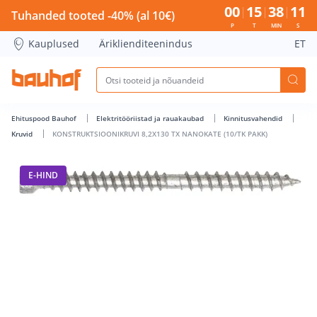
KONSTRUKTSIOONIKRUVI 8,2X130 TX NANOKATE (10/TK PAKK
00
15
38
11
Tuhanded tooted -40% (al 10€)
P
T
MIN
S
Kauplused
Äriklienditeenindus
ET
Ehituspood Bauhof
Elektritööriistad ja rauakaubad
Kinnitusvahendid
Kruvid
KONSTRUKTSIOONIKRUVI 8,2X130 TX NANOKATE (10/TK PAKK)
E-HIND