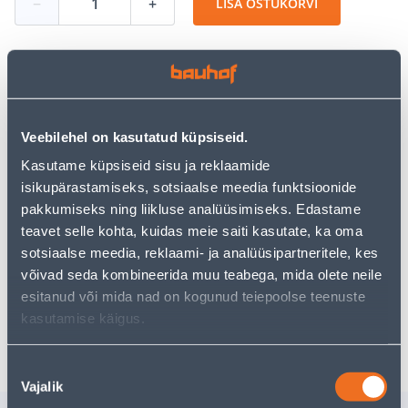
−
+
LISA OSTUKORVI
Vaata saadavust
Veebilehel on kasutatud küpsiseid.
• Konstruktsioonikruvi 8,2 x 130 mm TX Nanokate.
Kasutame küpsiseid sisu ja reklaamide
• Pakis 10 tk.
isikupärastamiseks, sotsiaalse meedia funktsioonide
• 14-päevane tagastusõigus
pakkumiseks ning liikluse analüüsimiseks. Edastame
teavet selle kohta, kuidas meie saiti kasutate, ka oma
sotsiaalse meedia, reklaami- ja analüüsipartneritele, kes
Eeldatav kojuvedu 3,69 € al. 2-5 tööpäeva
võivad seda kombineerida muu teabega, mida olete neile
Tarne pakiautomaati al. 2,29 € al. 2-5 tööpäeva
esitanud või mida nad on kogunud teiepoolse teenuste
kasutamise käigus.
Poest kätte, alates 10.08.2026
Nõusoleku
Vajalik
valik