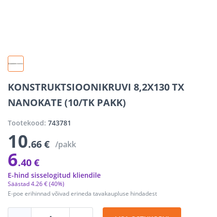
KONSTRUKTSIOONIKRUVI 8,2X130 TX
NANOKATE (10/TK PAKK)
Tootekood:
743781
10
.66 €
/pakk
6
.40 €
E-hind sisselogitud kliendile
Säästad
4
.
26 €
(40%)
E-poe erihinnad võivad erineda tavakaupluse hindadest