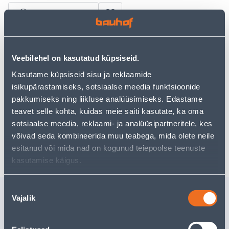
Vaata saadavust
• Akuga lauaventilaator.
• Matt valge.
Veebilehel on kasutatud küpsiseid.
• 14-päevane tagastusõigus.
Kasutame küpsiseid sisu ja reklaamide
isikupärastamiseks, sotsiaalse meedia funktsioonide
pakkumiseks ning liikluse analüüsimiseks. Edastame
Eeldatav kojuvedu 3,69 € al. 2-5 tööpäeva
teavet selle kohta, kuidas meie saiti kasutate, ka oma
Tarne pakiautomaati al. 2,29 € al. 2-5 tööpäeva
sotsiaalse meedia, reklaami- ja analüüsipartneritele, kes
võivad seda kombineerida muu teabega, mida olete neile
Poest kätte, alates 10.08.2026
esitanud või mida nad on kogunud teiepoolse teenuste
kasutamise käigus.
Nõusoleku
Sarnased tooted
Vajalik
valik
RAAM 3-NE FENDE SÜV
RAAM VI
KERAAMILINE VALGE
PANASON