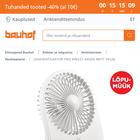
LAUAVENTILAATOR TRIO BREEZY AKUGA MATT VALGE - Bauh
00
15
15
09
Tuhanded tooted -40% (al 10€)
P
T
MIN
S
Kauplused
Äriklienditeenindus
ET
Ehituspood Bauhof
Elekter ja valgustus
Ventilatsioon
Ventilaatorid
LAUAVENTILAATOR TRIO BREEZY AKUGA MATT VALGE